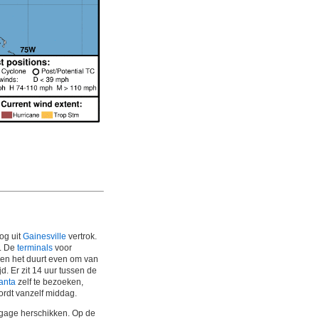
og uit
Gainesville
vertrok.
. De
terminals
voor
 en het duurt even om van
jd. Er zit 14 uur tussen de
lanta
zelf te bezoeken,
wordt vanzelf middag.
bagage herschikken. Op de