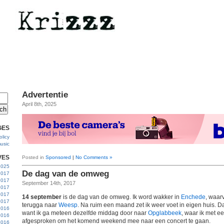
Advertentie
April 8th, 2025
GES
licy
usic
VES
Posted in
Sponsored
|
No Comments »
 2025
De dag van de omweg
2017
2017
September 14th, 2017
2017
 2017
14 september
is de dag van de omweg. Ik word wakker in
Enchede
, waar
2017
terugga naar
Weesp
. Na ruim een maand zet ik weer voet in eigen huis. Dat
2016
want ik ga meteen dezelfde middag door naar
Opglabbeek
, waar ik met 
2016
afgesproken om het komend weekend mee naar een concert te gaan.
2016