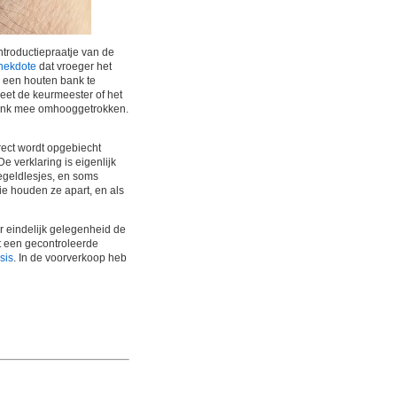
introductiepraatje van de
nekdote
dat vroeger het
 een houten bank te
weet de keurmeester of het
e bank mee omhooggetrokken.
rect wordt opgebiecht
De verklaring is eigenlijk
egeldlesjes, en soms
ie houden ze apart, en als
 er eindelijk gelegenheid de
t een gecontroleerde
sis
. In de voorverkoop heb