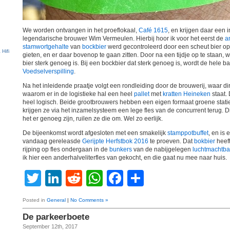
We worden ontvangen in het proeflokaal,
Café 1615
, en krijgen daar een 
legendarische brouwer Wim Vermeulen. Hierbij hoor ik voor het eerst de
a
stamwortgehalte
van
bockbier
werd gecontroleerd door een scheut bier op
gieten, en er daar bovenop te gaan zitten. Door na een tijdje op te staan, 
bier sterk genoeg is. Bij een bockbier dat sterk genoeg is, wordt de hel
Voedselverspilling
.
Na het inleidende praatje volgt een rondleiding door de brouwerij, waar di
waarom er in de logistieke hal een heel
pallet
met
kratten
Heineken
staat. 
heel logisch. Beide grootbrouwers hebben een eigen formaat groene stati
krijgen ze via het inzamelsysteem een lege fles van de concurrent terug. D
het er genoeg zijn, ruilen ze die om. Wel zo eerlijk.
De bijeenkomst wordt afgesloten met een smakelijk
stamppot
buffet
, en is
vandaag gereleasde
Gerijpte Herfstbok 2016
te proeven. Dat
bokbier
heef
rijping op fles ondergaan in de
bunkers
van de nabijgelegen
luchtmachtba
ik hier een anderhalveliterfles van gekocht, en die gaat nu mee naar huis.
Twitter
LinkedIn
Reddit
WhatsApp
Facebook
Share
Posted in
General
|
No Comments »
De parkeerboete
September 12th, 2017