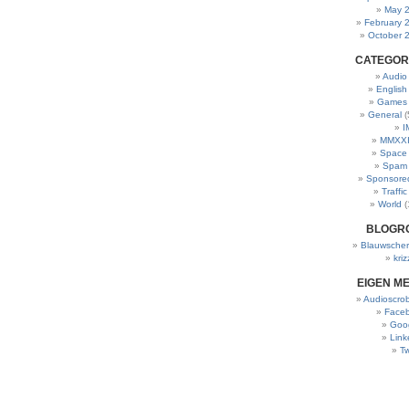
May 
February 
October 
CATEGOR
Audio
English
Games
General
(
I
MMXXI
Space
Spam
Sponsore
Traffic
World
(
BLOGR
Blauwscher
kriz
EIGEN M
Audioscrob
Face
Goo
Link
Tw