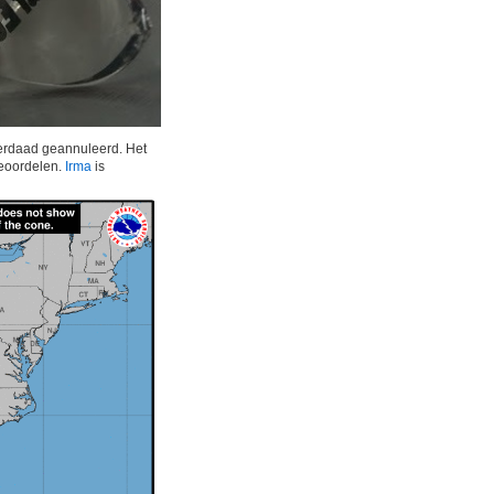
nderdaad geannuleerd. Het
eoordelen.
Irma
is