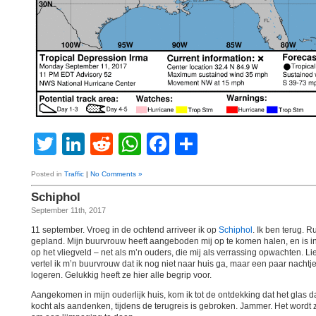
Twitter
LinkedIn
Reddit
WhatsApp
Facebook
Share
Posted in
Traffic
|
No Comments »
Schiphol
September 11th, 2017
11 september. Vroeg in de ochtend arriveer ik op
Schiphol
. Ik ben terug. 
gepland. Mijn buurvrouw heeft aangeboden mij op te komen halen, en is in
op het vliegveld – net als m’n ouders, die mij als verrassing opwachten. L
vertel ik m’n buurvrouw dat ik nog niet naar huis ga, maar een paar nachtj
logeren. Gelukkig heeft ze hier alle begrip voor.
Aangekomen in mijn ouderlijk huis, kom ik tot de ontdekking dat het glas da
kocht als aandenken, tijdens de terugreis is gebroken. Jammer. Het wordt z