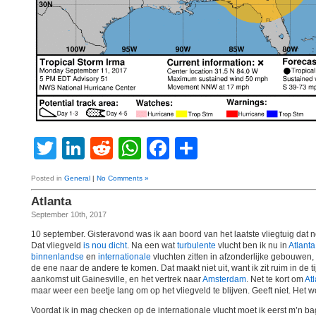
Twitter
LinkedIn
Reddit
WhatsApp
Facebook
Share
Posted in
General
|
No Comments »
Atlanta
September 10th, 2017
10 september. Gisteravond was ik aan boord van het laatste vliegtuig dat n
Dat vliegveld
is nou dicht
. Na een wat
turbulente
vlucht ben ik nu in
Atlanta
binnenlandse
en
internationale
vluchten zitten in afzonderlijke gebouwen,
de ene naar de andere te komen. Dat maakt niet uit, want ik zit ruim in de ti
aankomst uit Gainesville, en het vertrek naar
Amsterdam
. Net te kort om
At
maar weer een beetje lang om op het vliegveld te blijven. Geeft niet. Het 
Voordat ik in mag checken op de internationale vlucht moet ik eerst m’n 