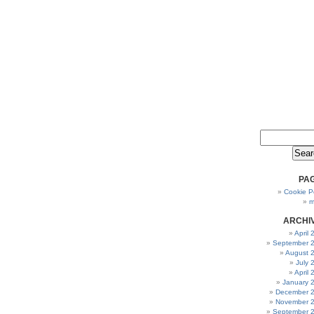
PA
Cookie Po
m
ARCHI
April
September 
August 
July 
April
January 
December 
November 
September 