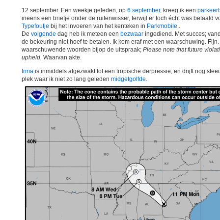
12 september. Een weekje geleden, op
6 september
, kreeg ik een
parkeer
ineens een briefje onder de ruitenwisser, terwijl er toch écht was betaald v
Typefoutje
bij het invoeren van het kenteken in
Parkmobile
..
De
volgende
dag heb ik meteen een
bezwaar
ingediend. Met succes; vanda
de bekeuring niet hoef te betalen. Ik kom eraf met een waarschuwing. Fijn.
waarschuwende woorden bijop de uitspraak;
Please note that future violat
upheld.
Waarvan akte.
Irma
is inmiddels afgezwakt tot een tropische derpressie, en drijft nog stee
plek waar ik niet zo lang geleden
midgetgolfde
.