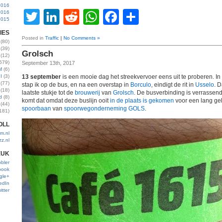
2016
Twitter
LinkedIn
Reddit
WhatsApp
Facebook
Share
2016
2015
IES
Posted in
Traffic
|
No Comments »
(80)
(39)
Grolsch
(12)
579)
September 13th, 2017
M
(6)
I
(3)
13 september
is een mooie dag het streekvervoer eens uit te proberen. I
(77)
stap ik op de bus, en na een overstap in
Borculo
, eindigt de rit in
Usselo
. 
(18)
laatste stukje tot de
brouwerij
van
Grolsch
. De busverbinding is verrassen
d
(8)
komt dat omdat deze buslijn ooit
in de plaats is gekomen
voor een lang g
(44)
spoorbaan
van
spoorwegonderneming
GOLS
.
181)
OLL
m.nl
zz.nl
EUK
bler
book
gle+
edIn
itter