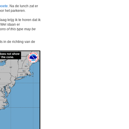
boete
. Na de lunch zat er
oor het parkeren.
ag krijg ik te horen dat ik
 Wel staan er
ions of this type may be
ds in de richting van de