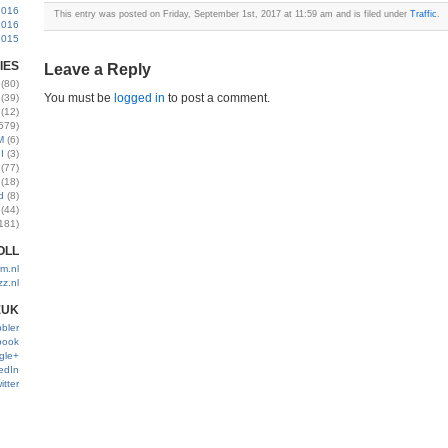
2016
This entry was posted on Friday, September 1st, 2017 at 11:59 am and is filed under
Traffic
.
2016
2015
IES
Leave a Reply
(80)
You must be
logged in
to post a comment.
(39)
(12)
579)
M
(6)
I
(3)
(77)
(18)
d
(8)
(44)
181)
OLL
m.nl
zz.nl
EUK
bler
book
gle+
edIn
itter