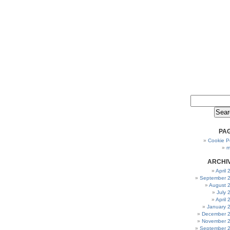
PA
Cookie Po
m
ARCHI
April
September 
August 
July 
April
January 
December 
November 
September 