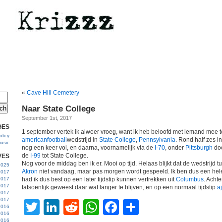
«
Cave Hill Cemetery
Naar State College
September 1st, 2017
GES
1 september vertek ik alweer vroeg, want ik heb beloofd met iemand mee 
licy
americanfootball
wedstrijd in
State College
,
Pennsylvania
. Rond half zes i
usic
nog een keer vol, en daarna, voornamelijk via de
I-70
, onder
Pittsburgh
doo
de
I-99
tot State College.
VES
Nog voor de middag ben ik er. Mooi op tijd. Helaas blijkt dat de wedstrijd 
 2025
Akron
niet vandaag, maar pas morgen wordt gespeeld. Ik ben dus een hele 
2017
2017
had ik dus best op een later tijdstip kunnen vertrekken uit
Columbus
. Acht
2017
fatsoenlijk geweest daar wat langer te blijven, en op een normaal tijdstip
a
 2017
2017
Twitter
LinkedIn
Reddit
WhatsApp
Facebook
Share
2016
2016
2016