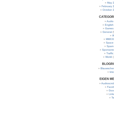
May 
February 
October 
CATEGOR
Audio
English
Games
General
(
I
MMXXI
Space
Spam
Sponsore
Traffic
World
(
BLOGR
Blauwscher
kriz
EIGEN M
Audioscrob
Face
Goo
Link
Tw