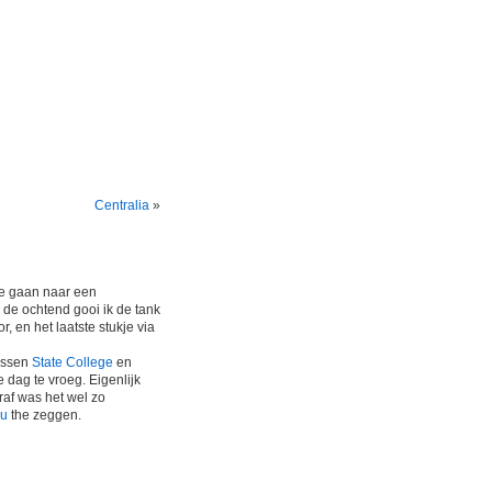
Centralia
»
te gaan naar een
n de ochtend gooi ik de tank
r, en het laatste stukje via
tussen
State College
en
dag te vroeg. Eigenlijk
eraf was het wel zo
ju
the zeggen.