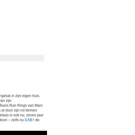
geluk in zijn eigen huis.
van zijn
 Tears Run Rings van Marc
al door zijn rol binnen
laas is ook nu, zeven jaar
otoon – zelfs nu
DAB+
de