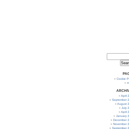
PA
Cookie Po
m
ARCHI
April
September 
August 
July 
April
January 
December 
November 
September 