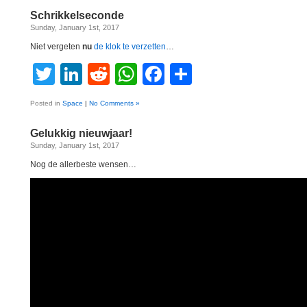
Schrikkelseconde
Sunday, January 1st, 2017
Niet vergeten
nu
de klok te verzetten
…
Twitter
LinkedIn
Reddit
WhatsApp
Facebook
Share
Posted in
Space
|
No Comments »
Gelukkig nieuwjaar!
Sunday, January 1st, 2017
Nog de allerbeste wensen…