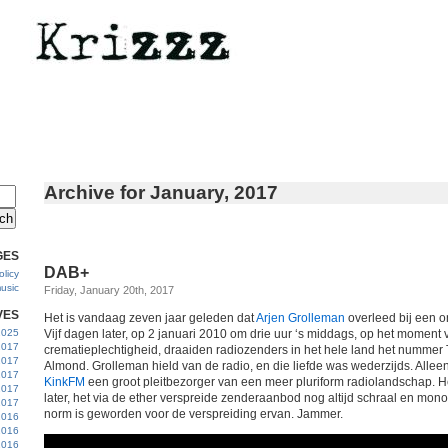
Archive for January, 2017
GES
DAB+
licy
usic
Friday, January 20th, 2017
VES
Het is vandaag zeven jaar geleden dat
Arjen Grolleman
overleed bij een on
 2025
Vijf dagen later, op 2 januari 2010 om drie uur ‘s middags, op het moment 
2017
crematieplechtigheid, draaiden radiozenders in het hele land het nummer
2017
Almond. Grolleman hield van de radio, en die liefde was wederzijds. Alleen 
2017
KinkFM
een groot pleitbezorger van een meer pluriform radiolandschap. He
 2017
later, het via de ether verspreide zenderaanbod nog altijd schraal en mon
2017
norm is geworden voor de verspreiding ervan. Jammer.
2016
2016
2016