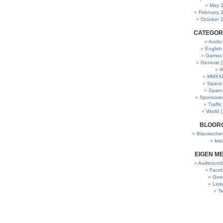
May 
February 
October 
CATEGOR
Audio
English
Games
General
(
I
MMXXI
Space
Spam
Sponsore
Traffic
World
(
BLOGR
Blauwscher
kriz
EIGEN M
Audioscrob
Face
Goo
Link
Tw