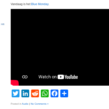
Vandaag is het
Blue Monday
.
Twitter
LinkedIn
Reddit
WhatsApp
Facebook
Share
Posted in
Audio
|
No Comments »