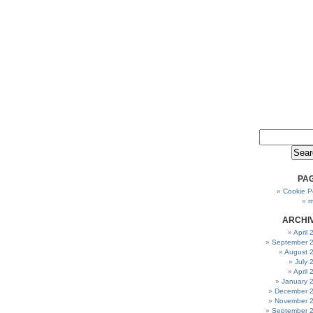
PA
Cookie Po
m
ARCHI
April
September 
August 
July 
April
January 
December 
November 
September 