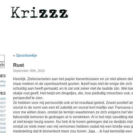
«
Spoorboekje
Rust
September 30th, 2010
GES
Heerlijk. Zieleroerselen aan het papier toevertrouwen en ze niet alleen de
licy
maar meteen in de openbaarheid gooien. Ikzelf was niet de enige die zic
usic
schuldig aan heeft gemaakt, en ik zal ook zeker niet de laatste zijn. Wel k
stukje rust geeft. Het helpt om dingetjes, die, hoe pietluttig misschien ook,
VES
perspectief te zien.
 2025
Ze hebben voor mij persoonlijk ook al tot resultaat geleid. Zowel positief al
2017
2017
vooral in de vorm van een kil zakelijk en vooral kort mailtje van Transavia d
2017
voor me willen doen, omdat de termijn waarbinnen ze zich volgens het Ve
 2017
fatsoenlijk behoren te gedragen al is verstreken. Al is het mijn opvatting da
2017
al niet kosjer bezig waren. Nu heb ik te horen gekregen dat ze destijds mi
2016
omdat ze niets meer van mij vernomen hebben nadat mij een briefje was 
2016
mededeling dat ik binnenkort meer zou horen. Jaja… ik had kennelijk een
2016