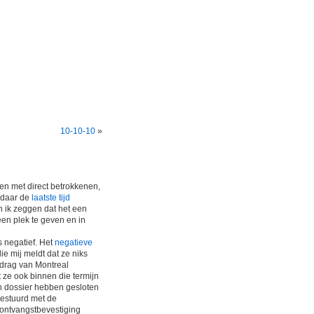
10-10-10
»
len met direct betrokkenen,
h daar de
laatste tijd
an ik zeggen dat het een
 een plek te geven en in
s negatief. Het
negatieve
ie mij meldt dat ze niks
rdrag van Montreal
t ze ook binnen die termijn
jn dossier hebben gesloten
gestuurd met de
 ontvangstbevestiging