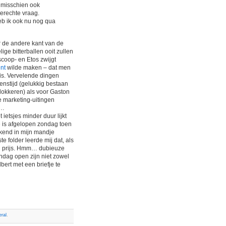
k misschien ook
erechte vraag.
eb ik ook nu nog qua
 de andere kant van de
ige bitterballen ooit zullen
oscoop- en Etos zwijgt
nt
wilde maken – dat men
 is. Vervelende dingen
enstijd (gelukkig bestaan
okkeren) als voor Gaston
te marketing-uitingen
j…
 ietsjes minder duur lijkt
e is afgelopen zondag toen
nkend in mijn mandje
 folder leerde mij dat, als
in prijs. Hmm… dubieuze
ndag open zijn niet zowel
ert met een briefje te
ral
.