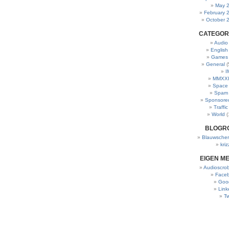
May 
February 
October 
CATEGOR
Audio
English
Games
General
(
I
MMXXI
Space
Spam
Sponsore
Traffic
World
(
BLOGR
Blauwscher
kriz
EIGEN M
Audioscrob
Face
Goo
Link
Tw