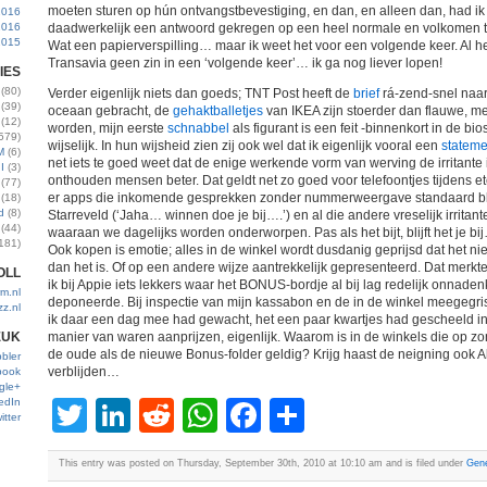
moeten sturen op hún ontvangstbevestiging, en dan, en alleen dan, had i
2016
2016
daadwerkelijk een antwoord gekregen op een heel normale en volkomen t
2015
Wat een papierverspilling… maar ik weet het voor een volgende keer. Al h
Transavia geen zin in een ‘volgende keer’… ik ga nog liever lopen!
IES
(80)
Verder eigenlijk niets dan goeds; TNT Post heeft de
brief
rá-zend-snel naar
(39)
oceaan gebracht, de
gehaktballetjes
van IKEA zijn stoerder dan flauwe, mel
(12)
worden, mijn eerste
schnabbel
als figurant is een feit -binnenkort in de bi
579)
wijselijk. In hun wijsheid zien zij ook wel dat ik eigenlijk vooral een
stateme
M
(6)
net iets te goed weet dat de enige werkende vorm van werving de irritante
I
(3)
onthouden mensen beter. Dat geldt net zo goed voor telefoontjes tijdens et
(77)
er apps die inkomende gesprekken zonder nummerweergave standaard bl
(18)
d
(8)
Starreveld (‘Jaha… winnen doe je bij….’) en al die andere vreselijk irritan
(44)
waaraan we dagelijks worden onderworpen. Pas als het bijt, blijft het je bi
181)
Ook kopen is emotie; alles in de winkel wordt dusdanig geprijsd dat het niet
dan het is. Of op een andere wijze aantrekkelijk gepresenteerd. Dat merkt
OLL
ik bij Appie iets lekkers waar het BONUS-bordje al bij lag redelijk onnade
m.nl
deponeerde. Bij inspectie van mijn kassabon en de in de winkel meegegriste
zz.nl
ik daar een dag mee had gewacht, het een paar kwartjes had gescheeld 
EUK
manier van waren aanprijzen, eigenlijk. Waarom is in de winkels die op zo
de oude als de nieuwe Bonus-folder geldig? Krijg haast de neigning ook Alb
bler
verblijden…
book
gle+
edIn
Twitter
LinkedIn
Reddit
WhatsApp
Facebook
Share
itter
This entry was posted on Thursday, September 30th, 2010 at 10:10 am and is filed under
Gene