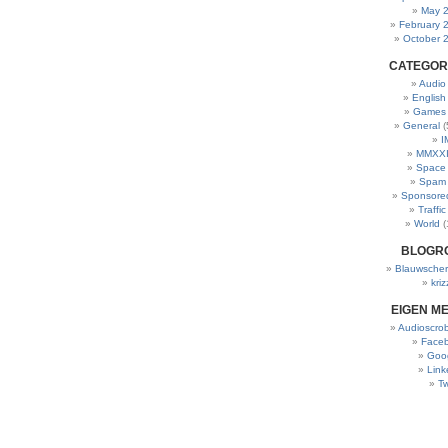
May 
February 
October 
CATEGOR
Audio
English
Games
General
(
I
MMXXI
Space
Spam
Sponsore
Traffic
World
(
BLOGR
Blauwscher
kriz
EIGEN M
Audioscrob
Face
Goo
Link
Tw