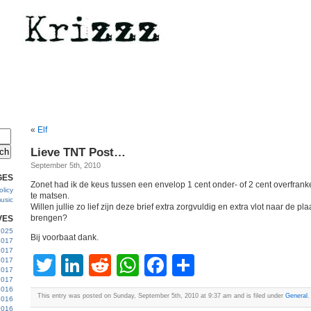
«
Elf
Lieve TNT Post…
September 5th, 2010
GES
Zonet had ik de keus tussen een envelop 1 cent onder- of 2 cent overfranker
licy
te matsen.
usic
Willen jullie zo lief zijn deze brief extra zorgvuldig en extra vlot naar de p
brengen?
VES
 2025
Bij voorbaat dank.
2017
2017
Twitter
LinkedIn
Reddit
WhatsApp
Facebook
Share
2017
 2017
2017
2016
This entry was posted on Sunday, September 5th, 2010 at 9:37 am and is filed under
General
.
2016
2016