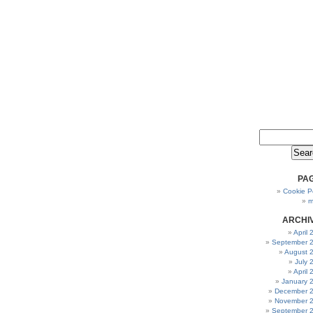
PA
Cookie Po
m
ARCHI
April
September 
August 
July 
April
January 
December 
November 
September 