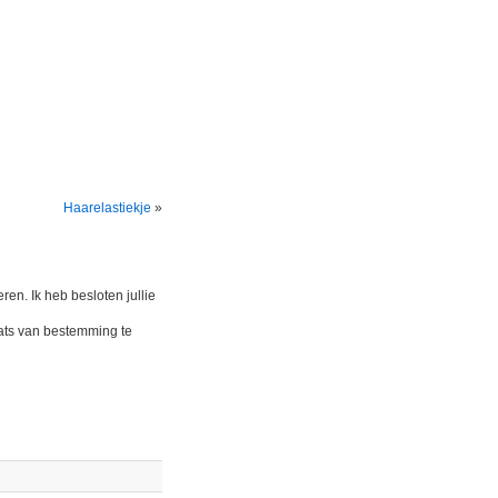
Haarelastiekje
»
en. Ik heb besloten jullie
laats van bestemming te