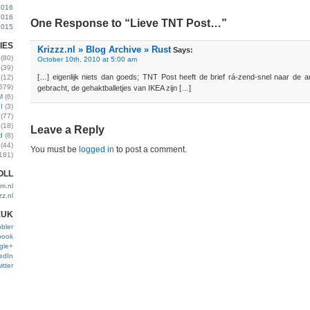
2016
2016
One Response to “Lieve TNT Post…”
2015
IES
Krizzz.nl » Blog Archive » Rust
Says:
(80)
October 10th, 2010 at 5:00 am
(39)
[…] eigenlijk niets dan goeds; TNT Post heeft de brief rá-zend-snel naar de
(12)
579)
gebracht, de gehaktballetjes van IKEA zijn […]
M
(6)
I
(3)
(77)
(18)
Leave a Reply
d
(8)
(44)
You must be
logged in
to post a comment.
181)
OLL
m.nl
zz.nl
EUK
bler
book
gle+
edIn
itter