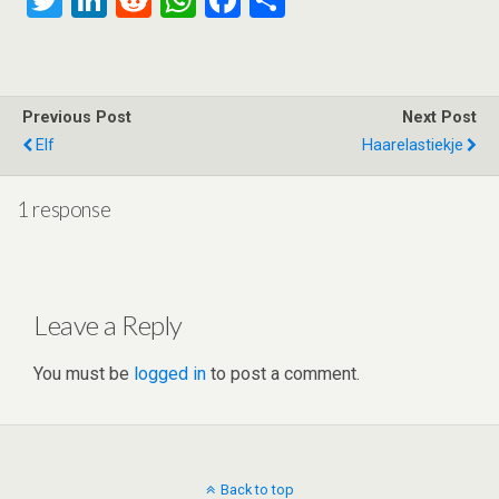
T
Li
R
W
F
S
wi
n
e
h
a
h
tt
ke
d
at
ce
ar
er
dI
di
s
b
e
Previous Post
Next Post
n
t
A
o
Elf
Haarelastiekje
p
o
p
k
1 response
Leave a Reply
You must be
logged in
to post a comment.
Back to top