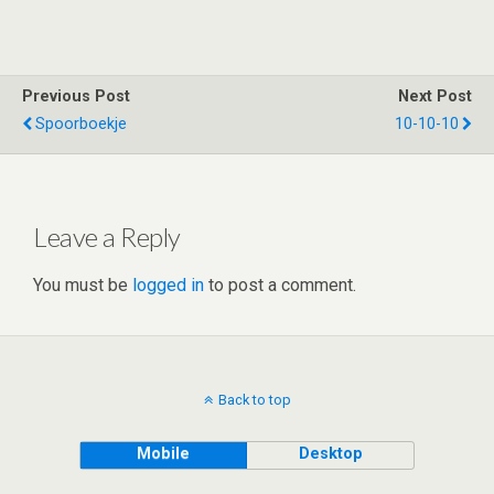
wi
n
e
h
a
h
tt
ke
d
at
ce
ar
er
dI
di
s
b
e
Previous Post
Next Post
n
t
A
o
Spoorboekje
10-10-10
p
o
p
k
Leave a Reply
You must be
logged in
to post a comment.
Back to top
Mobile
Desktop