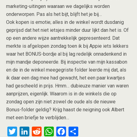
marketing-uitingen waaraan we dagelijks worden
onderworpen. Pas als het bijt, blijft het je bij…
Ook kopen is emotie; alles in de winkel wordt dusdanig
geprijsd dat het niet ietsjes minder duur lijkt dan het is. Of
op een andere wijze aantrekkelijk gepresenteerd. Dat
merkte is afgelopen zondag toen ik bij Appie iets lekkers
waar het BONUS-bordje al bij lag redelijk onnadenkend in
mijn mandje deponeerde. Bij inspectie van mijn kassabon
en de in de winkel meegegriste folder leerde mij dat, als
ik daar een dag mee had gewacht, het een paar kwartjes
had gescheeld in prijs. Hmm… dubieuze manier van waren
aanprijzen, eigenlijk. Waarom is in de winkels die op
zondag open zijn niet zowel de oude als de nieuwe
Bonus-folder geldig? Krijg haast de neigning ook Albert
met een briefje te verblijden…
T
Li
R
W
F
S