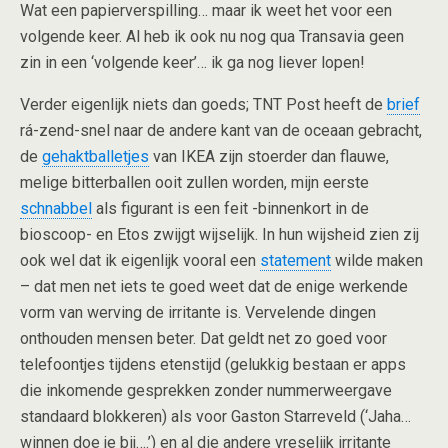
Wat een papierverspilling… maar ik weet het voor een
volgende keer. Al heb ik ook nu nog qua Transavia geen
zin in een ‘volgende keer’… ik ga nog liever lopen!
Verder eigenlijk niets dan goeds; TNT Post heeft de
brief
rá-zend-snel naar de andere kant van de oceaan gebracht,
de
gehaktballetjes
van IKEA zijn stoerder dan flauwe,
melige bitterballen ooit zullen worden, mijn eerste
schnabbel
als figurant is een feit -binnenkort in de
bioscoop- en Etos zwijgt wijselijk. In hun wijsheid zien zij
ook wel dat ik eigenlijk vooral een
statement
wilde maken
– dat men net iets te goed weet dat de enige werkende
vorm van werving de irritante is. Vervelende dingen
onthouden mensen beter. Dat geldt net zo goed voor
telefoontjes tijdens etenstijd (gelukkig bestaan er apps
die inkomende gesprekken zonder nummerweergave
standaard blokkeren) als voor Gaston Starreveld (‘Jaha…
winnen doe je bij….’) en al die andere vreselijk irritante