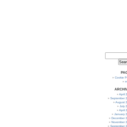
PA
Cookie Po
m
ARCHI
April
September 
August 
July 
April
January 
December 
November 
September 