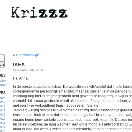
«
Haarelastiekje
IKEA
September 7th, 2010
GES
Hej Anna,
licy
usic
In de eerste plaats beterschap. De website van IKEA meldt dat jij alle bi
correspondentie persoonlijk afhandelt, maar aangezien je in de periode tu
VES
vandaag nog niet in de gelegenheid bent geweest te reageren, terwijl in 
 2025
vermeld dat ernaar gestreefd wordt alles binnen 2 dagen te behandene, verw
2017
met een fikse verkoudheid thuis hebt gezeten. Sterkte.
2017
Jammer; wat mij destijds is overkomen heeft mij destijds behoorlijk geraakt. N
2017
 2017
tenslotte niet leuk als iets dat je net hebt aangschaft in scherven uiteenval
2017
ingang tegen jouw winkelwagentje aanrijdt- maar ook figuurlijk. Dat zou i
2016
bij de servicebalie, na lang wachten, een grote mond als antwoord krijgt. Z
2016
maar er had, dat weet ik zeker, een iets vriendelijker manier bestaan om te
2016