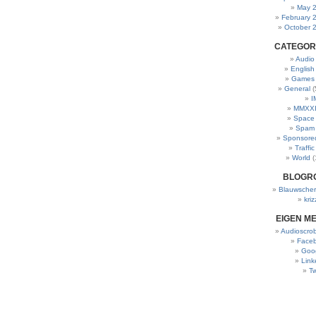
May 
February 
October 
CATEGOR
Audio
English
Games
General
(
I
MMXXI
Space
Spam
Sponsore
Traffic
World
(
BLOGR
Blauwscher
kriz
EIGEN M
Audioscrob
Face
Goo
Link
Tw