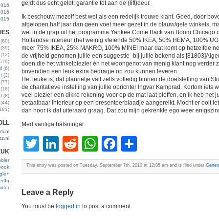
geldt dus echt geldt; garantie tot aan de (lift)deur.
2016
2016
Ik beschouw mezelf best wel als een redelijk trouwe klant. Goed, door bov
2015
afgelopen half jaar dan geen voet meer gezet in de blauw/gele winkels, m
IES
wel in de grap uit het programma Yankee Come Back van Boom Chicago 
Hollandse interieur (het weinig vleiende 50% IKEA, 50% HEMA, 100% UGL
(80)
meer 75% IKEA, 25% MAKRO, 100% MINE! maar dat komt op hetzelfde neer
(39)
(12)
de vrijheid genomen jullie een suggestie -bij jullie bekend als [81803]Al
579)
doen die het winkelplezier én het woongenot van menig klant nog verder 
M
(6)
bovendien een leuk extra bedragje op zou kunnen leveren.
I
(3)
Het leuke is; dat plannetje valt zelfs volledig binnen de doelstelling van S
(77)
de charitatieve instelling van jullie oprichter Ingvar Kamprad. Kortom iets
(18)
veel plezier een dikke rekening voor op de mat laat ploffen, en ik heb het j
d
(8)
betaalbaar interieur op een presenteerblaadje aangereikt. Mocht er ooit 
(44)
181)
dan hoor ik dat uiteraard graag. Dat zou mijn gekrenkte ego weer enigszins
OLL
Med vänliga hälsningar
m.nl
Twitter
LinkedIn
Reddit
WhatsApp
Facebook
Share
zz.nl
EUK
bler
This entry was posted on Tuesday, September 7th, 2010 at 12:05 am and is filed under
Gener
book
gle+
edIn
itter
Leave a Reply
You must be
logged in
to post a comment.