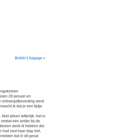
Bokito’s bagage
»
nnengekomen
ssen 28 januari en
de ontvangstbevesting werd
acht ik dat je een tijdje
iet alleen letterlijk -het is
t, omdat een ander bij de
edereen denk ik hebben die
e had vast haar dag niet,
 melden dat in dit geval