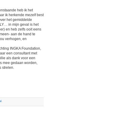
enstaande heb ik het
aar ik herkende mezelf best
over het gemiddelde
Y… in mijn geval is het
) en heb zelfs ooit eens
gemeen- aan de hand te
zou verhogen, en
tichting INGKA Foundation,
 waar een consultant met
ullie als dank voor een
iets mee gedaan worden,
 strelen.
al
.