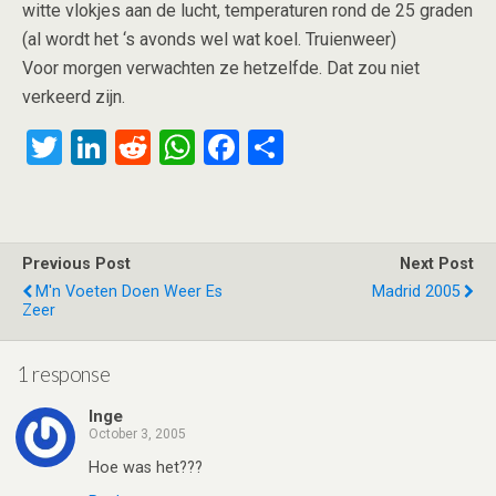
witte vlokjes aan de lucht, temperaturen rond de 25 graden
(al wordt het ‘s avonds wel wat koel. Truienweer)
Voor morgen verwachten ze hetzelfde. Dat zou niet
verkeerd zijn.
T
Li
R
W
F
S
wi
n
e
h
a
h
tt
ke
d
at
ce
ar
er
dI
di
s
b
e
Previous Post
Next Post
n
t
A
o
M'n Voeten Doen Weer Es
Madrid 2005
Zeer
p
o
p
k
1 response
Inge
October 3, 2005
Hoe was het???