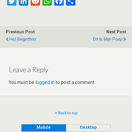
T
Li
R
W
F
S
wi
n
e
h
a
h
tt
ke
d
at
ce
ar
er
dI
di
s
b
e
Previous Post
Next Post
n
t
A
o
Het Beginthier
Dit Is Mijn Poep
p
o
p
k
Leave a Reply
You must be
logged in
to post a comment.
Back to top
Mobile
Desktop