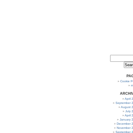
PA
Cookie Po
m
ARCHI
April
September 
August 
July 
April
January 
December 
November 
September 