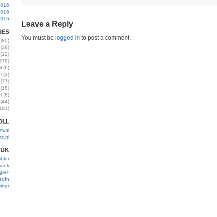
2016
2016
2015
Leave a Reply
IES
You must be
logged in
to post a comment.
(80)
(39)
(12)
579)
M
(6)
I
(3)
(77)
(18)
d
(8)
(44)
181)
OLL
m.nl
zz.nl
EUK
bler
book
gle+
edIn
itter