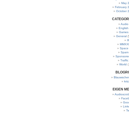
May 
February 
October 
CATEGOR
Audio
English
Games
General
(
I
MMXXI
Space
Spam
Sponsore
Traffic
World
(
BLOGR
Blauwscher
kriz
EIGEN M
Audioscrob
Face
Goo
Link
Tw