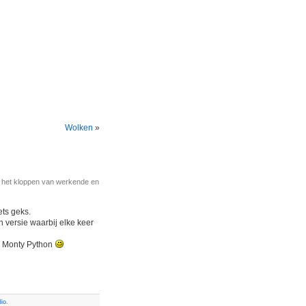
Wolken
»
r het kloppen van werkende en
iets geks.
 versie waarbij elke keer
n Monty Python
io
.