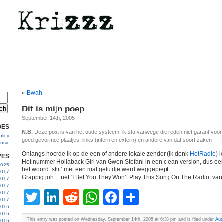
«
Bwah
Dit is mijn poep
September 14th, 2005
GES
N.B.
Deze post is van het oude systeem, ik sta vanwege die reden niet garant voo
licy
goed gevormde plaatjes, links (intern en extern) en andere van dat soort zaken
usic
Onlangs hoorde ik op de een of andere lokale zender (ik denk
HotRadio
) 
VES
Het nummer Hollaback Girl van Gwen Stefani in een clean version, dus een
 2025
het woord ‘shit’ met een maf geluidje werd weggepiept.
2017
Grappig joh… net ‘I Bet You They Won’t Play This Song On The Radio’ va
2017
2017
Twitter
LinkedIn
Reddit
WhatsApp
Facebook
Share
 2017
2017
2016
2016
This entry was posted on Wednesday, September 14th, 2005 at 6:33 pm and is filed under
Aud
2016