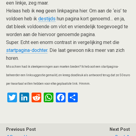
een linkje, zeg maar.
Helaas heb ik
nog
geen linkpagina hier. Om aan de ‘eis’ te
voldoen heb ik
destijds
hun pagina kort genoemd… en ja,
dat bleek voldoende om vlot en vriendelijk toegevoegd te
worden aan de hiervoor genoemde pagina.
Super. Echt een enorm contrast in vergelijking met die
startpagina-dochter
. Die laat gewoon niks meer van zich
horen.
Misschien had ik steekpenningen aan moeten bieden? Ik heb ooit een startpagina-
beheerder een linksuggestie gemaild, en kreeg doodleuk als antwoord terug dat ze 50 euro
per kwartaal willen hebben voor elke geplaatste link. Hmmm.
T
Li
R
W
F
S
wi
n
e
h
a
h
tt
ke
d
at
ce
ar
er
dI
di
s
b
e
Previous Post
Next Post