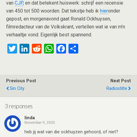
van
CJP
, en dat betekent huiswerk: schrijf een recensie
van 450 tot 500 woorden. Dat tekstje heb ik
hier
onder
gepost, en morgenavond gaat Ronald Ockhuysen,
filmredacteur van de Volkskrant, vertellen wat ie van m’n
verhaaltje vond. Eigenlijk best spannend.
T
Li
R
W
F
S
wi
n
e
h
a
h
tt
ke
d
at
ce
ar
er
dI
di
s
b
e
Previous Post
Next Post
n
t
A
o
Sin City
Radiostilte
p
o
p
k
3 responses
linda
November 9, 2005
heb jij wat van die ockhuyzen gehoord, of niet?