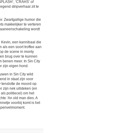
 ‘SPLASH’, ‘CRAHS’ of
egend stripverhaal zit te
mor. Zwartgallige humor die
ets makkelijker te verteren
) aaneenschakeling wordt
 Kevin, een kannibaal die
n als een soort troffee aan
 op de scene in monty
een brug over te kunnen
en benen meer. In Sin City
r zijn eigen hond.
ouwen in Sin City wild
end in staat zijn voor
v tenslotte de moord op
 zijn nek uitsteken (en
als politiecel) om het
hte ‘An old man dies. A
innetje voorbij komt is het
kippenvelmoment.