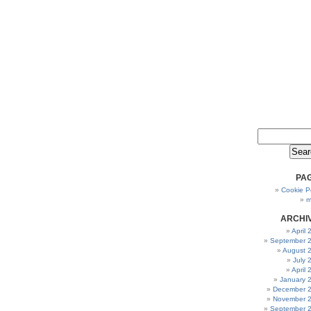
PA
Cookie Po
m
ARCHI
April
September 
August 
July 
April
January 
December 
November 
September 