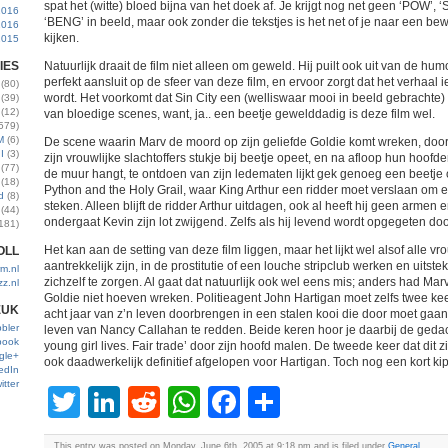
spat het (witte) bloed bijna van het doek af. Je krijgt nog net geen ‘POW’,
2016
‘BENG’ in beeld, maar ook zonder die tekstjes is het net of je naar een bew
2016
kijken.
2015
IES
Natuurlijk draait de film niet alleen om geweld. Hij puilt ook uit van de hu
perfekt aansluit op de sfeer van deze film, en ervoor zorgt dat het verhaal i
(80)
wordt. Het voorkomt dat Sin City een (welliswaar mooi in beeld gebrachte
(39)
(12)
van bloedige scenes, want, ja.. een beetje gewelddadig is deze film wel.
579)
M
(6)
De scene waarin Marv de moord op zijn geliefde Goldie komt wreken, door
I
(3)
zijn vrouwlijke slachtoffers stukje bij beetje opeet, en na afloop hun hoofde
(77)
de muur hangt, te ontdoen van zijn ledematen lijkt gek genoeg een beetje
(18)
Python and the Holy Grail, waar King Arthur een ridder moet verslaan om 
d
(8)
steken. Alleen blijft de ridder Arthur uitdagen, ook al heeft hij geen armen 
(44)
ondergaat Kevin zijn lot zwijgend. Zelfs als hij levend wordt opgegeten doo
181)
Het kan aan de setting van deze film liggen, maar het lijkt wel alsof alle vr
OLL
aantrekkelijk zijn, in de prostitutie of een louche stripclub werken en uitstek
m.nl
zichzelf te zorgen. Al gaat dat natuurlijk ook wel eens mis; anders had Mar
zz.nl
Goldie niet hoeven wreken. Politieagent John Hartigan moet zelfs twee keer
EUK
acht jaar van z’n leven doorbrengen in een stalen kooi die door moet gaan 
bler
leven van Nancy Callahan te redden. Beide keren hoor je daarbij de gedac
book
young girl lives. Fair trade’ door zijn hoofd malen. De tweede keer dat dit z
gle+
ook daadwerkelijk definitief afgelopen voor Hartigan. Toch nog een kort 
edIn
itter
Twitter
LinkedIn
Reddit
WhatsApp
Facebook
Share
This entry was posted on Monday, June 6th, 2005 at 9:18 pm and is filed under
General
.