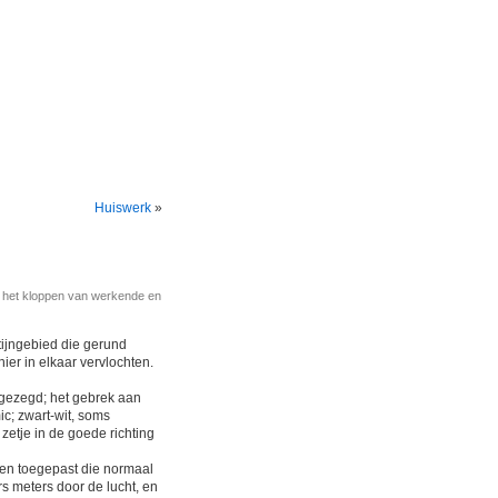
Huiswerk
»
r het kloppen van werkende en
tijngebied die gerund
ier in elkaar vervlochten.
er gezegd; het gebrek aan
mic; zwart-wit, soms
etje in de goede richting
en toegepast die normaal
rs meters door de lucht, en