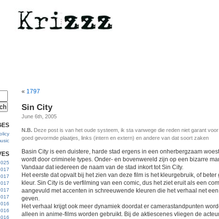
«
1797
Sin City
June 6th, 2005
GES
N.B.
Deze post is van het oude systeem, ik sta vanwege die reden niet garant voo
licy
goed gevormde plaatjes, links (intern en extern) en andere van dat soort zaken
usic
Basin City is een duistere, harde stad ergens in een onherbergzaam woes
VES
wordt door criminele types. Onder- en bovenwereld zijn op een bizarre man
 2025
Vandaar dat iedereen de naam van de stad inkort tot Sin City.
2017
Het eerste dat opvalt bij het zien van deze film is het kleurgebruik, of bet
2017
kleur. Sin City is de verfilming van een comic, dus het ziet eruit als een co
2017
 2017
aangevuld met accenten in schreeuwende kleuren die het verhaal net een z
2017
geven.
2016
Het verhaal krijgt ook meer dynamiek doordat er camerastandpunten word
2016
alleen in anime-films worden gebruikt. Bij de aktiescenes vliegen de acteu
2016