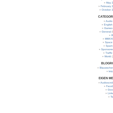
May 
February 
October 
CATEGOR
Audio
English
Games
General
(
I
MMXXI
Space
Spam
Sponsore
Traffic
World
(
BLOGR
Blauwscher
kriz
EIGEN M
Audioscrob
Face
Goo
Link
Tw