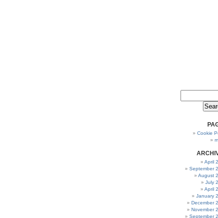
PA
Cookie Po
m
ARCHI
April
September 
August 
July 
April
January 
December 
November 
September 