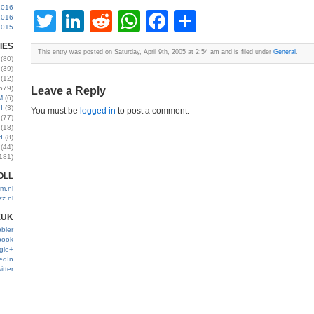
2016
Twitter
LinkedIn
Reddit
WhatsApp
Facebook
Share
2016
2015
IES
This entry was posted on Saturday, April 9th, 2005 at 2:54 am and is filed under
General
.
(80)
(39)
(12)
579)
Leave a Reply
M
(6)
I
(3)
You must be
logged in
to post a comment.
(77)
(18)
d
(8)
(44)
181)
OLL
m.nl
zz.nl
EUK
bler
book
gle+
edIn
itter