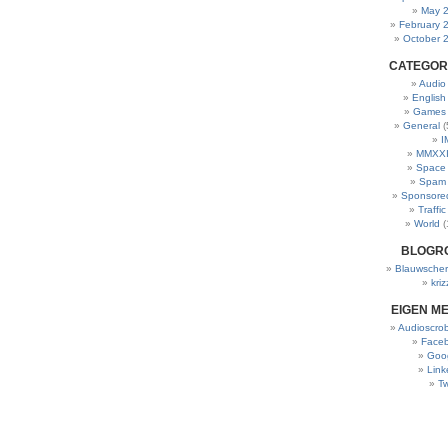
May 
February 
October 
CATEGOR
Audio
English
Games
General
(
I
MMXXI
Space
Spam
Sponsore
Traffic
World
(
BLOGR
Blauwscher
kriz
EIGEN M
Audioscrob
Face
Goo
Link
Tw