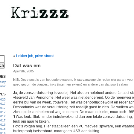
«
Lekker joh, prive-strand
Dat was em
April 9th, 2005
GES
N.B.
Deze post is van het oude systeem, ik sta vanwege die reden niet garant voo
licy
goed gevormde plaatjes, links (intern en extern) en andere van dat soort zaken
usic
Ja, de zonsverduistering is voorbij. Net als een heleboel andere fanatici sto
VES
vliegveld van Penonome. Het weer was niet denderend. Op de heenweg reg
 2025
eerste bui van de week, trouwens. Het was behoorlijk bewolkt en regena
2017
Desondanks was de verduistering zelf redelijk goed te zien. De wolken wa
2017
zicht op de zon helemaal weg te nemen. De maan ook niet, maar toch.. 99%
2017
 2017
‘t Was leuk. Stuk minder indrukwekkend dan een totale zonsverduistering
2017
leuk om naar te kijken.
2016
Foto’s volgen nog. Hier staat alleen een PC met veel spyware, een waard
2016
hufterproof) toetsenbord, maar geen USB-aansluiting.
2016