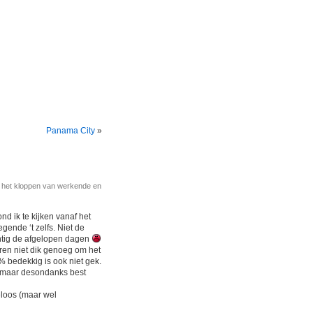
Panama City
»
r het kloppen van werkende en
nd ik te kijken vanaf het
ende ‘t zelfs. Niet de
chtig de afgelopen dagen
ren niet dik genoeg om het
 bedekkig is ook niet gek.
, maar desondanks best
eloos (maar wel