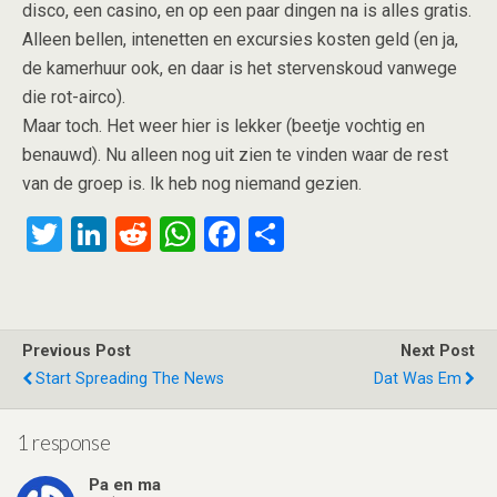
disco, een casino, en op een paar dingen na is alles gratis.
Alleen bellen, intenetten en excursies kosten geld (en ja,
de kamerhuur ook, en daar is het stervenskoud vanwege
die rot-airco).
Maar toch. Het weer hier is lekker (beetje vochtig en
benauwd). Nu alleen nog uit zien te vinden waar de rest
van de groep is. Ik heb nog niemand gezien.
T
Li
R
W
F
S
wi
n
e
h
a
h
tt
ke
d
at
ce
ar
er
dI
di
s
b
e
Previous Post
Next Post
n
t
A
o
Start Spreading The News
Dat Was Em
p
o
p
k
1 response
Pa en ma