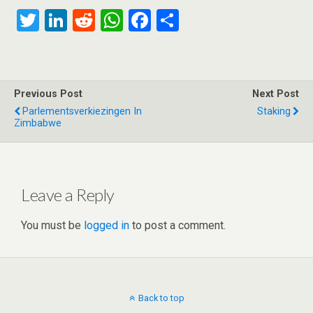
T
Li
R
W
F
S
wi
n
e
h
a
h
tt
ke
d
at
ce
ar
er
dI
di
s
b
e
Previous Post
Next Post
n
t
A
o
Parlementsverkiezingen In
Staking
Zimbabwe
p
o
p
k
Leave a Reply
You must be
logged in
to post a comment.
Back to top