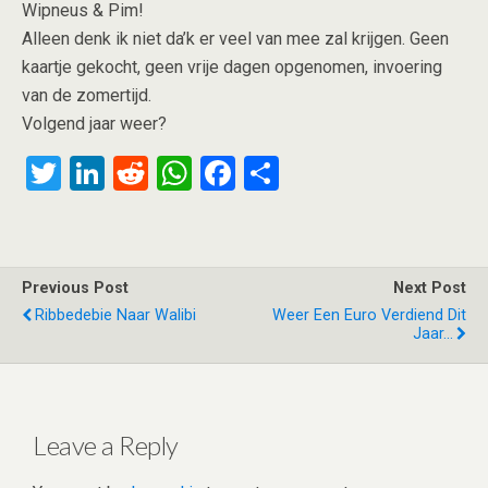
Wipneus & Pim!
Alleen denk ik niet da’k er veel van mee zal krijgen. Geen
kaartje gekocht, geen vrije dagen opgenomen, invoering
van de zomertijd.
Volgend jaar weer?
T
Li
R
W
F
S
wi
n
e
h
a
h
tt
ke
d
at
ce
ar
er
dI
di
s
b
e
Previous Post
Next Post
n
t
A
o
Ribbedebie Naar Walibi
Weer Een Euro Verdiend Dit
Jaar...
p
o
p
k
Leave a Reply