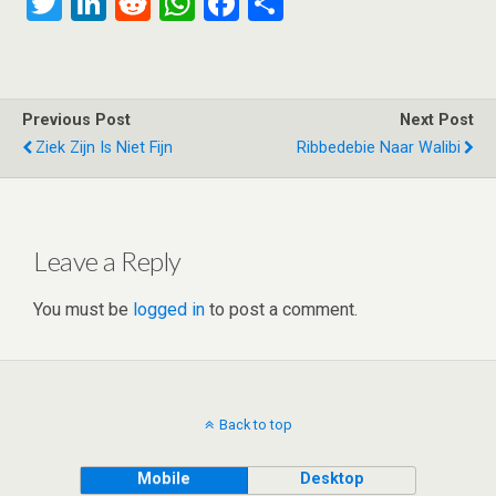
T
Li
R
W
F
S
wi
n
e
h
a
h
tt
ke
d
at
ce
ar
er
dI
di
s
b
e
Previous Post
Next Post
n
t
A
o
Ziek Zijn Is Niet Fijn
Ribbedebie Naar Walibi
p
o
p
k
Leave a Reply
You must be
logged in
to post a comment.
Back to top
Mobile
Desktop