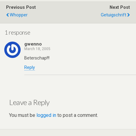
er
dI
di
s
b
e
Previous Post
Next Post
n
t
A
o
Whopper
Getuigschrift
p
o
p
k
1 response
gwenno
March 18, 2005
Beterschap!!!
Reply
Leave a Reply
You must be
logged in
to post a comment.