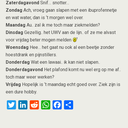
Zaterdagavond
Snif… snotter…
Zondag
Ach, vroeg gaan slapen met een ibuprofennetje
en wat water, dan is ‘t morgen wel over.
Maandag
Au.. zal ik me toch maar ziekmelden?
Dinsdag
Gezellig.. het UWV aan de lijn.. of ze me alvast
voor vrijdag beter mogen melden
Woensdag
Hee… het gaat nu ook al een beetje zonder
hoestdrank en pijnstillers.
Donderdag
Wat een lawaai.. ik kan niet slapen..
Donderdagavond
Het plafond komt nu wel erg op me af..
toch maar weer werken?
Vrijdag
Hopelijk is ‘t maandag echt goed over. Ziek zijn is
een dure hobby.
T
Li
R
W
F
S
wi
n
e
h
a
h
tt
ke
d
at
ce
ar