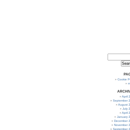
PA
Cookie Po
m
ARCHI
April
September 
August 
July 
April
January 
December 
November 
September 