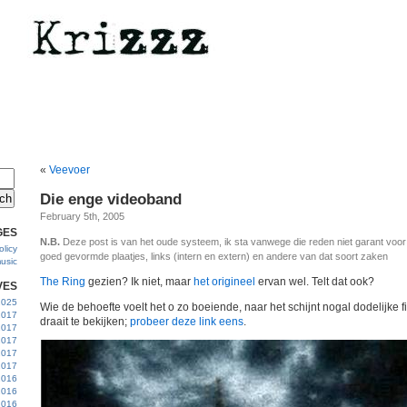
«
Veevoer
Die enge videoband
February 5th, 2005
GES
N.B.
Deze post is van het oude systeem, ik sta vanwege die reden niet garant voo
licy
goed gevormde plaatjes, links (intern en extern) en andere van dat soort zaken
usic
The Ring
gezien? Ik niet, maar
het origineel
ervan wel. Telt dat ook?
VES
 2025
Wie de behoefte voelt het o zo boeiende, naar het schijnt nogal dodelijke f
2017
draait te bekijken;
probeer deze link eens
.
2017
2017
 2017
2017
2016
2016
2016