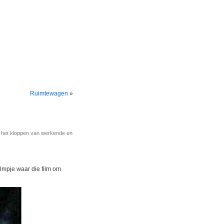
Ruimtewagen
»
r het kloppen van werkende en
ilmpje waar die film om