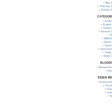
May 
February 
October 
CATEGOR
Audio
English
Games
General
(
I
MMXXI
Space
Spam
Sponsore
Traffic
World
(
BLOGR
Blauwscher
kriz
EIGEN M
Audioscrob
Face
Goo
Link
Tw