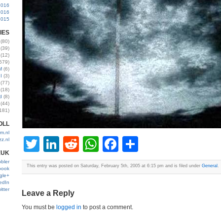
2016
2016
2015
IES
(80)
(39)
(12)
579)
M
(6)
I
(3)
(77)
(18)
d
(8)
(44)
181)
OLL
m.nl
Twitter
LinkedIn
Reddit
WhatsApp
Facebook
Share
zz.nl
EUK
bler
This entry was posted on Saturday, February 5th, 2005 at 6:15 pm and is filed under
General
.
book
gle+
edIn
itter
Leave a Reply
You must be
logged in
to post a comment.