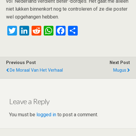
vol ‘Nederland verdient Beter’-bordjes. Het gaat me alleen
niet lukken binnenkort nog te controleren of ze die poster
wel opgehangen hebben.
T
Li
R
W
F
S
wi
n
e
h
a
h
tt
ke
d
at
ce
ar
er
dI
di
s
b
e
Previous Post
Next Post
n
t
A
o
De Moraal Van Het Verhaal
Mugus
p
o
p
k
Leave a Reply
You must be
logged in
to post a comment.