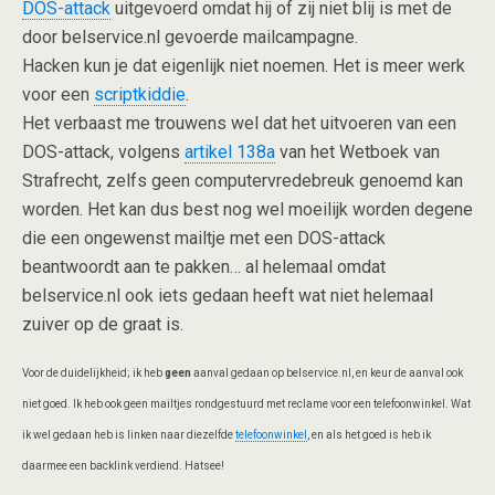
DOS-attack
uitgevoerd omdat hij of zij niet blij is met de
door belservice.nl gevoerde mailcampagne.
Hacken kun je dat eigenlijk niet noemen. Het is meer werk
voor een
scriptkiddie
.
Het verbaast me trouwens wel dat het uitvoeren van een
DOS-attack, volgens
artikel 138a
van het Wetboek van
Strafrecht, zelfs geen computervredebreuk genoemd kan
worden. Het kan dus best nog wel moeilijk worden degene
die een ongewenst mailtje met een DOS-attack
beantwoordt aan te pakken… al helemaal omdat
belservice.nl ook iets gedaan heeft wat niet helemaal
zuiver op de graat is.
Voor de duidelijkheid; ik heb
geen
aanval gedaan op belservice.nl, en keur de aanval ook
niet goed. Ik heb ook geen mailtjes rondgestuurd met reclame voor een telefoonwinkel. Wat
ik wel gedaan heb is linken naar diezelfde
telefoonwinkel
, en als het goed is heb ik
daarmee een backlink verdiend. Hatsee!