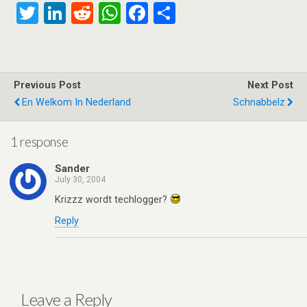
T
Li
R
W
F
S
wi
n
e
h
a
h
tt
ke
d
at
ce
ar
er
dI
di
s
b
e
Previous Post
Next Post
n
t
A
o
En Welkom In Nederland
Schnabbelz
p
o
p
k
1 response
Sander
July 30, 2004
Krizzz wordt techlogger?
Reply
Leave a Reply