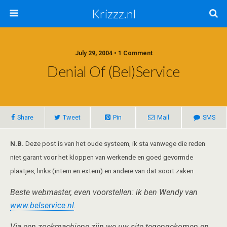
Krizzz.nl
July 29, 2004 • 1 Comment
Denial Of (bel)service
Share
Tweet
Pin
Mail
SMS
N.B.
Deze post is van het oude systeem, ik sta vanwege die reden
niet garant voor het kloppen van werkende en goed gevormde
plaatjes, links (intern en extern) en andere van dat soort zaken
Beste webmaster, even voorstellen: ik ben Wendy van
www.belservice.nl
.
Via een zoekmachiene zijn we uw site tegengekomen en