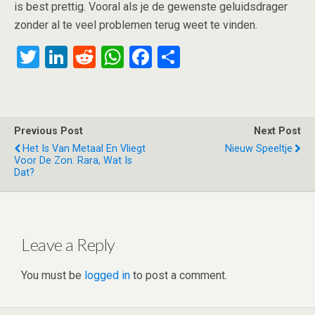
is best prettig. Vooral als je de gewenste geluidsdrager
zonder al te veel problemen terug weet te vinden.
T
Li
R
W
F
S
wi
n
e
h
a
h
tt
ke
d
at
ce
ar
er
dI
di
s
b
e
Previous Post
Next Post
n
t
A
o
Het Is Van Metaal En Vliegt
Nieuw Speeltje
Voor De Zon. Rara, Wat Is
p
o
Dat?
p
k
Leave a Reply
You must be
logged in
to post a comment.