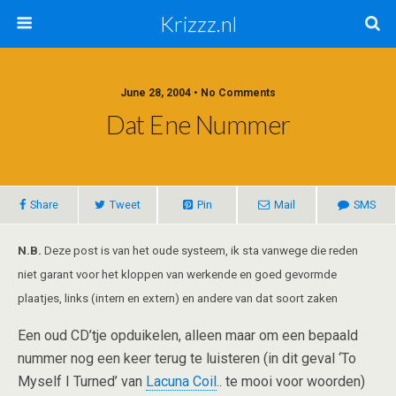
Krizzz.nl
June 28, 2004 • No Comments
Dat Ene Nummer
Share
Tweet
Pin
Mail
SMS
N.B.
Deze post is van het oude systeem, ik sta vanwege die reden
niet garant voor het kloppen van werkende en goed gevormde
plaatjes, links (intern en extern) en andere van dat soort zaken
Een oud CD’tje opduikelen, alleen maar om een bepaald
nummer nog een keer terug te luisteren (in dit geval ‘To
Myself I Turned’ van
Lacuna Coil
.. te mooi voor woorden)