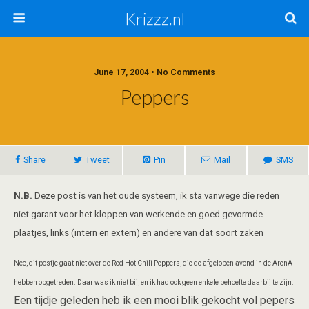
Krizzz.nl
June 17, 2004 • No Comments
Peppers
Share
Tweet
Pin
Mail
SMS
N.B.
Deze post is van het oude systeem, ik sta vanwege die reden
niet garant voor het kloppen van werkende en goed gevormde
plaatjes, links (intern en extern) en andere van dat soort zaken
Nee, dit postje gaat niet over de Red Hot Chili Peppers, die de afgelopen avond in de ArenA
hebben opgetreden. Daar was ik niet bij, en ik had ook geen enkele behoefte daarbij te zijn.
Een tijdje geleden heb ik een mooi blik gekocht vol pepers