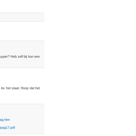
yper? Heb zelf bij hun een
e bv het staat. Hoop dat het
lag.htm
0pag17.pdf