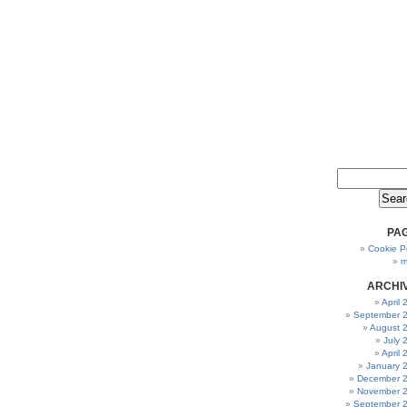
PA
Cookie Po
m
ARCHI
April
September 
August 
July 
April
January 
December 
November 
September 