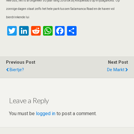
Nee dus, het is al ongeveer 50 jaar lang zo druk bij Knopwood’s op vrijdagavond. Op
zonnige dagen staat zelfs het hele park tussen Salamanca Road en de haven vol
bierdrinkende lui
T
Li
R
W
F
S
wi
n
e
h
a
h
tt
ke
d
at
ce
ar
er
dI
di
s
b
e
Previous Post
Next Post
n
t
A
o
Biertje?
De Markt
p
o
p
k
Leave a Reply
You must be
logged in
to post a comment.