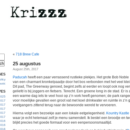
«
718 Brew Cafe
25 augustus
August 25th, 2017
GES
Paducah
heeft een paar verrassend rustieke plekjes. Het grote Bob Noble 
licy
van een charmant kronkelpaadje door het bos verbonden met het veel klei
usic
Dit pad, The Greenway genoed, begint zelfs al eerder en loopt ook nog ve
geliefd is bij joggers en fietsers. Terecht. Een groene long in de stad. Er is
VES
een warme dag iets te veel hooi op z’n vork heeft genomen; de park ranger 
 2025
voor moeilijke gevallen een groot vat met koel drinkwater en ruimte in z’n 
2017
2017
voetgangers zittend terug naar de bewoonde wereld te vervoeren.
2017
 2017
Hierna volgt een bezoekje aan een lokale eetgelegenheid.
Kountry Kastle
2017
waar je echt helemaal zelf je menu samenstelt. Ik bestel een broodje en tw
2016
blijkt precies het goede formaat voor een eenpersoonsmaaltijd.
2016
2016