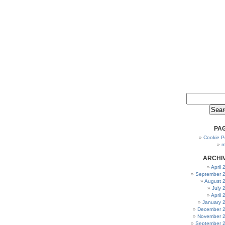
PA
Cookie Po
m
ARCHI
April
September 
August 
July 
April
January 
December 
November 
September 