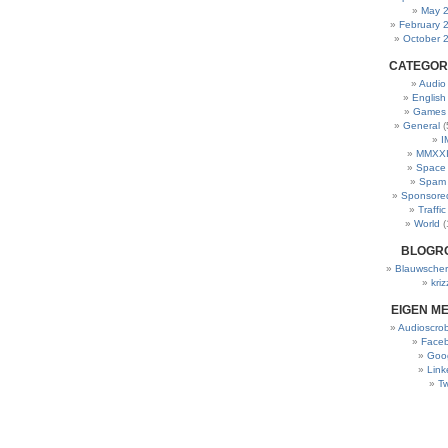
May 
February 
October 
CATEGOR
Audio
English
Games
General
(
I
MMXXI
Space
Spam
Sponsore
Traffic
World
(
BLOGR
Blauwscher
kriz
EIGEN M
Audioscrob
Face
Goo
Link
Tw