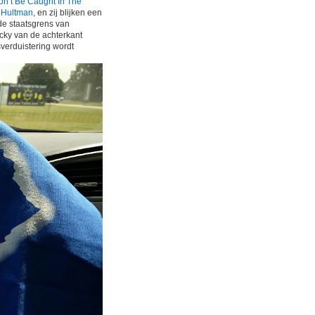
on’t Be Caught In The
j
Hultman
, en zij blijken een
de staatsgrens van
ucky van de achterkant
verduistering wordt