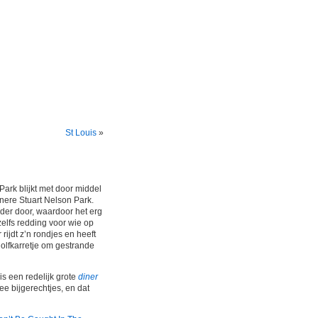
St Louis
»
Park blijkt met door middel
nere Stuart Nelson Park.
rder door, waardoor het erg
 zelfs redding voor wie op
rijdt z’n rondjes en heeft
golfkarretje om gestrande
is een redelijk grote
diner
ee bijgerechtjes, en dat