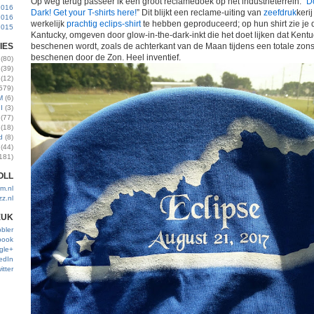
Op weg terug passeer ik een groot reclamedoek op het industrieterrein. “
D
2016
Dark! Get your T-shirts here!
” Dit blijkt een reclame-uiting van
zeefdruk
keri
2016
werkelijk
prachtig eclips-shirt
te hebben geproduceerd; op hun shirt zie je 
2015
Kantucky, omgeven door glow-in-the-dark-inkt die het doet lijken dat Kent
IES
beschenen wordt, zoals de achterkant van de Maan tijdens een totale zons
beschenen door de Zon. Heel inventief.
(80)
(39)
(12)
579)
M
(6)
I
(3)
(77)
(18)
d
(8)
(44)
181)
OLL
m.nl
zz.nl
EUK
bler
book
gle+
edIn
itter