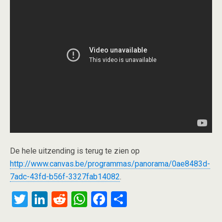
De hele uitzending is terug te zien op
http://www.canvas.be/programmas/panorama/0ae8483d-
7adc-43fd-b56f-3327fab14082
.
T
Li
R
W
F
S
wi
n
e
h
a
h