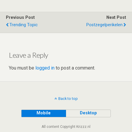
tt
ke
d
at
ce
ar
er
dI
di
s
b
e
Previous Post
Next Post
n
t
A
o
Trending Topic
Postzegelperikelen
p
o
p
k
Leave a Reply
You must be
logged in
to post a comment.
Back to top
Mobile
Desktop
All content Copyright Krizzz.nl