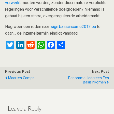
verwerkt
moeten worden, zonder discrimatoire verplichte
regelingen voor verschillende doelgroepen? Niemand is
gebaat bij een starre, overgereguleerde arbeidsmarkt.
Nóg weer een reden naar
sign.basicincome2013.eu
te
gaan… de inzameltermijn eindigt vandaag.
T
Li
R
W
F
S
wi
n
e
h
a
h
tt
ke
d
at
ce
ar
er
dI
di
s
b
e
Previous Post
Next Post
n
t
A
o
Maarten Camps
Panorama: Iedereen Een
Basisinkomen
p
o
p
k
Leave a Reply