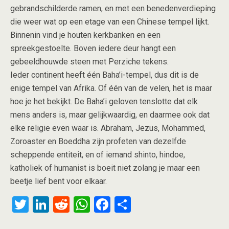
gebrandschilderde ramen, en met een benedenverdieping
die weer wat op een etage van een Chinese tempel lijkt.
Binnenin vind je houten kerkbanken en een
spreekgestoelte. Boven iedere deur hangt een
gebeeldhouwde steen met Perziche tekens.
Ieder continent heeft één Baha’i-tempel, dus dit is de
enige tempel van Afrika. Of één van de velen, het is maar
hoe je het bekijkt. De Baha’i geloven tenslotte dat elk
mens anders is, maar gelijkwaardig, en daarmee ook dat
elke religie even waar is. Abraham, Jezus, Mohammed,
Zoroaster en Boeddha zijn profeten van dezelfde
scheppende entiteit, en of iemand shinto, hindoe,
katholiek of humanist is boeit niet zolang je maar een
beetje lief bent voor elkaar.
T
Li
R
W
F
S
wi
n
e
h
a
h