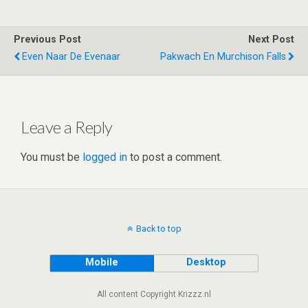
tt
ke
d
at
ce
ar
er
dI
di
s
b
e
Previous Post
Next Post
n
t
A
o
Even Naar De Evenaar
Pakwach En Murchison Falls
p
o
p
k
Leave a Reply
You must be
logged in
to post a comment.
Back to top
Mobile
Desktop
All content Copyright Krizzz.nl