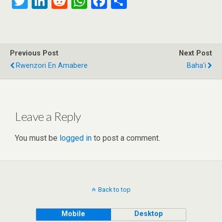
T
Li
R
W
F
S
wi
n
e
h
a
h
tt
ke
d
at
ce
ar
er
dI
di
s
b
e
Previous Post
Next Post
n
t
A
o
Rwenzori En Amabere
Baha'i
p
o
p
k
Leave a Reply
You must be
logged in
to post a comment.
Back to top
Mobile
Desktop