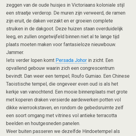
zeggen van de oude huisjes in Victoriaans koloniale stijl
een straatje verderop. De muren zijn verweerd, de ramen
zijn eruit, de daken verzakt en er groeien complete
struiken in de dakgoot. Deze huizen staan overduidelijk
leeg, en zullen ongetwijfeld binnen niet al te lange tijd
plaats moeten maken voor fantasieloze nieuwbouw.
Jammer.
Iets verder lopen komt
Persada Johor
in zicht. Een
opvallend gebouw waarin zich een congrescentrum
bevindt. Dan weer een tempel; Roufo Gumiao. Een Chinese
Taoistische tempel, die ongeveer even oud is als het
kerkje van vanochtend. Een mooie binnenplaats met grote
met koperen draken versierde aardewerken potten vol
dikke wierrookstaven, en rondom de gebedsruimte zelf
een soort omgang met vitrines vol antieke terracotta
beelden en houtgesneden panelen.
Weer buiten passeren we dezelfde Hindoetempel als