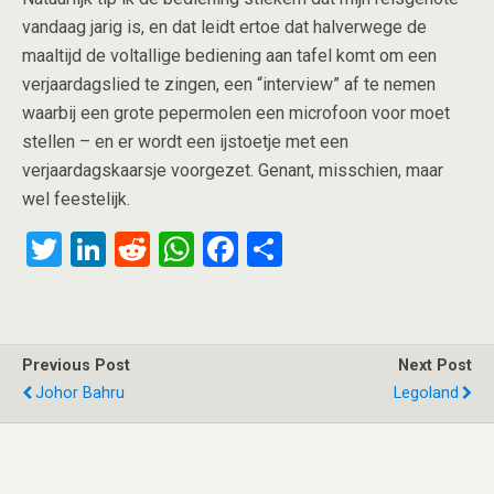
vandaag jarig is, en dat leidt ertoe dat halverwege de
maaltijd de voltallige bediening aan tafel komt om een
verjaardagslied te zingen, een “interview” af te nemen
waarbij een grote pepermolen een microfoon voor moet
stellen – en er wordt een ijstoetje met een
verjaardagskaarsje voorgezet. Genant, misschien, maar
wel feestelijk.
T
Li
R
W
F
S
wi
n
e
h
a
h
tt
ke
d
at
ce
ar
er
dI
di
s
b
e
Previous Post
Next Post
n
t
A
o
Johor Bahru
Legoland
p
o
p
k