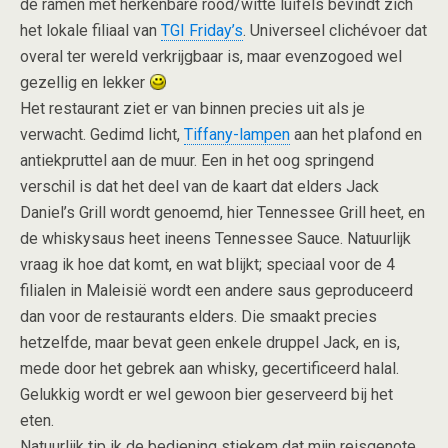
de ramen met herkenbare rood/witte luifels bevindt zich
het lokale filiaal van
TGI Friday’s
. Universeel clichévoer dat
overal ter wereld verkrijgbaar is, maar evenzogoed wel
gezellig en lekker
Het restaurant ziet er van binnen precies uit als je
verwacht. Gedimd licht,
Tiffany-lampen
aan het plafond en
antiekpruttel aan de muur. Een in het oog springend
verschil is dat het deel van de kaart dat elders Jack
Daniel’s Grill wordt genoemd, hier Tennessee Grill heet, en
de whiskysaus heet ineens Tennessee Sauce. Natuurlijk
vraag ik hoe dat komt, en wat blijkt; speciaal voor de 4
filialen in Maleisië wordt een andere saus geproduceerd
dan voor de restaurants elders. Die smaakt precies
hetzelfde, maar bevat geen enkele druppel Jack, en is,
mede door het gebrek aan whisky, gecertificeerd halal.
Gelukkig wordt er wel gewoon bier geserveerd bij het
eten.
Natuurlijk tip ik de bediening stiekem dat mijn reisgenote