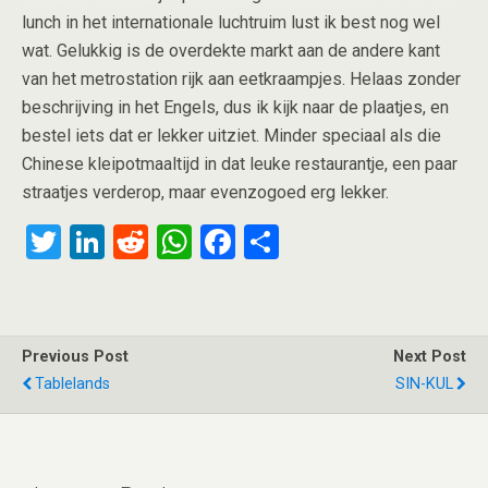
lunch in het internationale luchtruim lust ik best nog wel
wat. Gelukkig is de overdekte markt aan de andere kant
van het metrostation rijk aan eetkraampjes. Helaas zonder
beschrijving in het Engels, dus ik kijk naar de plaatjes, en
bestel iets dat er lekker uitziet. Minder speciaal als die
Chinese kleipotmaaltijd in dat leuke restaurantje, een paar
straatjes verderop, maar evenzogoed erg lekker.
T
Li
R
W
F
S
wi
n
e
h
a
h
tt
ke
d
at
ce
ar
er
dI
di
s
b
e
Previous Post
Next Post
n
t
A
o
Tablelands
SIN-KUL
p
o
p
k