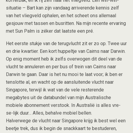
kofferbak, en ik rij zelf naar het vliegveld. Een win-win-
situatie – Bart kan zijn vandaag arriverende kennis zelf
van het vliegveld ophalen, en het scheet ons allemaal
gesjouw met tassen en busritten. Na mijn recente ervaring
met Sun Palm is zéker dat laatste een pré.
Het eerste stukje van de terugvlucht zit er zo op. Twee uur
en drie kwartier. Een kort huppeltje van Cairns naar Darwin.
Op enig moment heb ik zelfs overwogen dit deel van de
vlucht te annuleren en per bus of trein van Cairns naar
Darwin te gaan. Daar is het nu mooi te laat voor; ik ben er
tenslotte al, en wacht op de aansluitende vlucht naar
Singapore, terwijl ik wat van de vele resterende
megabytes uit de databundel van mijn Australische
mobiele abonnement verstook. In Australië is alles vre-
se-lijk duur… Alles, behalve mobiel bellen.
Halverwege de vlucht naar Singapore krijg ik best wel een
beetje trek, dus ik begin de snackkaart te bestuderen,