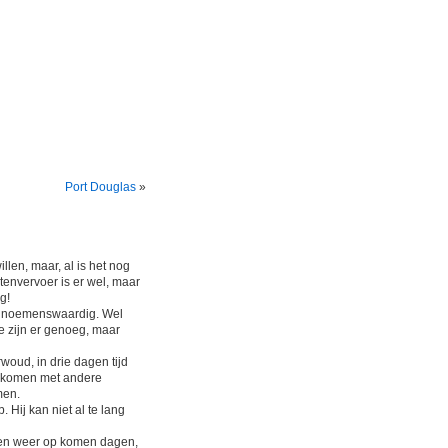
Port Douglas
»
len, maar, al is het nog
tenvervoer is er wel, maar
g!
ld noemenswaardig. Wel
e zijn er genoeg, maar
rwoud, in drie dagen tijd
te komen met andere
men.
 Hij kan niet al te lang
aten weer op komen dagen,