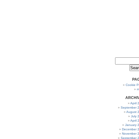
PA
Cookie Po
m
ARCHI
April
September 
August 
July 
April
January 
December 
November 
September 