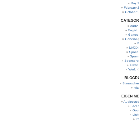
May 
February 
October 
CATEGOR
Audio
English
Games
General
(
I
MMXXI
Space
Spam
Sponsore
Traffic
World
(
BLOGR
Blauwscher
kriz
EIGEN M
Audioscrob
Face
Goo
Link
Tw