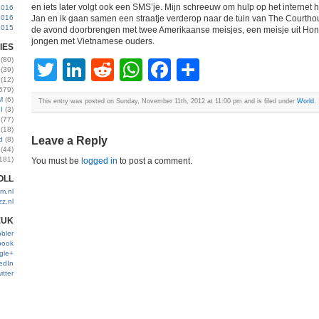
en iets later volgt ook een SMS’je. Mijn schreeuw om hulp op het internet h
2016
2016
Jan en ik gaan samen een straatje verderop naar de tuin van The Courtho
2015
de avond doorbrengen met twee Amerikaanse meisjes, een meisje uit Ho
jongen met Vietnamese ouders.
IES
(80)
Twitter
LinkedIn
Reddit
WhatsApp
Facebook
Share
(39)
(12)
579)
M
(6)
This entry was posted on Sunday, November 11th, 2012 at 11:00 pm and is filed under
World
.
I
(3)
(77)
(18)
Leave a Reply
d
(8)
(44)
181)
You must be
logged in
to post a comment.
OLL
m.nl
zz.nl
EUK
bler
book
gle+
edIn
itter