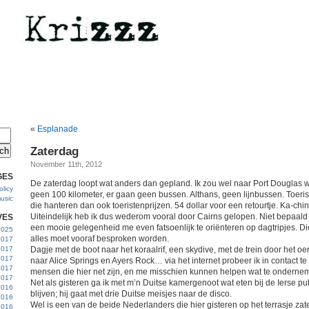
«
Esplanade
Zaterdag
November 11th, 2012
GES
De zaterdag loopt wat anders dan gepland. Ik zou wel naar Port Douglas wil
licy
geen 100 kilometer, er gaan geen bussen. Althans, geen lijnbussen. Toeris
usic
die hanteren dan ook toeristenprijzen. 54 dollar voor een retourtje. Ka-chin
Uiteindelijk heb ik dus wederom vooral door Cairns gelopen. Niet bepaa
VES
een mooie gelegenheid me even fatsoenlijk te oriënteren op dagtripjes. Di
 2025
alles moet vooraf besproken worden.
2017
2017
Dagje met de boot naar het koraalrif, een skydive, met de trein door het oe
2017
naar Alice Springs en Ayers Rock… via het internet probeer ik in contact 
 2017
mensen die hier net zijn, en me misschien kunnen helpen wat te onderne
2017
Net als gisteren ga ik met m’n Duitse kamergenoot wat eten bij de Ierse pub.
2016
blijven; hij gaat met drie Duitse meisjes naar de disco.
2016
Wel is een van de beide Nederlanders die hier gisteren op het terrasje z
2016