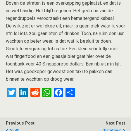
Boven de straten is een overkapping geplaatst, en dat is
nu wel handig. Het blijft regenen. Het gedreun van de
regendruppels veroorzaakt een hemeltergend kabaal.
De wijk ziet er wel okee uit, maar is geen plek waar ik voor
m’n lol iets zou gaan eten of drinken. Toch, na ruim een uur
wachten op beter weer, is dat wat ik besluit te doen.
Grootste vergissing tot nu toe. Een klein schoteltje met
wat fingerfood en een glaasje bier gaat hier over de
toonbank voor 40 Singaporese dollars. Een rib uit m’n lijf.
Het was goedkoper geweest een taxi te pakken dan
binnen te wachten op droog weer.
T
Li
R
W
F
S
wi
n
e
h
a
h
tt
ke
d
at
ce
ar
er
dI
di
s
b
e
Previous Post
Next Post
n
t
A
o
A380
Chinatown