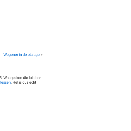
Wegener in de etalage
»
SS. Wat spoken die lui daar
flessen
. Het is dus echt