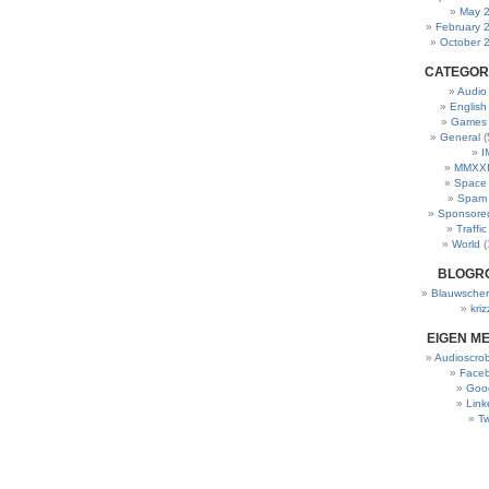
May 
February 
October 
CATEGOR
Audio
English
Games
General
(
I
MMXXI
Space
Spam
Sponsore
Traffic
World
(
BLOGR
Blauwscher
kriz
EIGEN M
Audioscrob
Face
Goo
Link
Tw