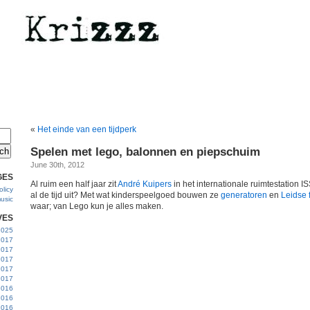
«
Het einde van een tijdperk
Spelen met lego, balonnen en piepschuim
June 30th, 2012
GES
Al ruim een half jaar zit
André Kuipers
in het internationale ruimtestation I
licy
al de tijd uit? Met wat kinderspeelgoed bouwen ze
generatoren
en
Leidse 
usic
waar; van Lego kun je alles maken.
VES
 2025
2017
2017
2017
 2017
2017
2016
2016
2016