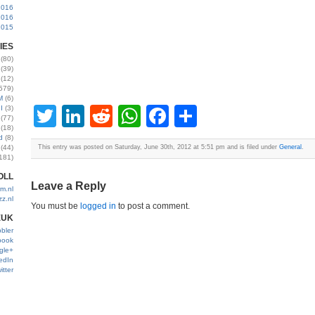
2016
2016
2015
IES
(80)
(39)
(12)
579)
M
(6)
Twitter
LinkedIn
Reddit
WhatsApp
Facebook
Share
I
(3)
(77)
(18)
d
(8)
(44)
This entry was posted on Saturday, June 30th, 2012 at 5:51 pm and is filed under
General
.
181)
OLL
Leave a Reply
m.nl
zz.nl
You must be
logged in
to post a comment.
EUK
bler
book
gle+
edIn
itter