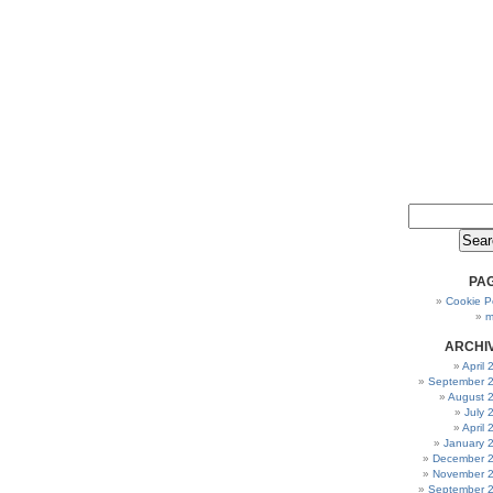
PA
Cookie Po
m
ARCHI
April
September 
August 
July 
April
January 
December 
November 
September 