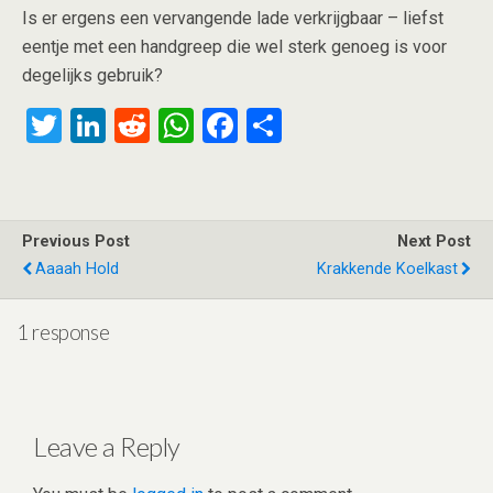
Is er ergens een vervangende lade verkrijgbaar – liefst
eentje met een handgreep die wel sterk genoeg is voor
degelijks gebruik?
T
Li
R
W
F
S
wi
n
e
h
a
h
tt
ke
d
at
ce
ar
er
dI
di
s
b
e
Previous Post
Next Post
n
t
A
o
Aaaah Hold
Krakkende Koelkast
p
o
p
k
1 response
Leave a Reply