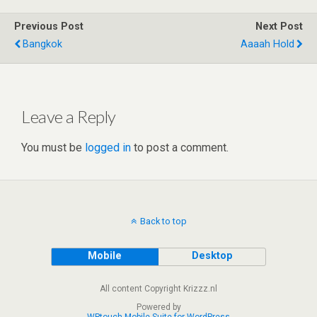
er
dI
di
s
b
e
Previous Post
Next Post
n
t
A
o
Bangkok
Aaaah Hold
p
o
p
k
Leave a Reply
You must be
logged in
to post a comment.
Back to top
Mobile
Desktop
All content Copyright Krizzz.nl
Powered by
WPtouch Mobile Suite for WordPress