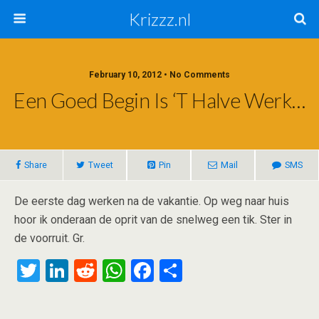
Krizzz.nl
February 10, 2012 • No Comments
Een Goed Begin Is ‘t Halve Werk…
Share
Tweet
Pin
Mail
SMS
De eerste dag werken na de vakantie. Op weg naar huis
hoor ik onderaan de oprit van de snelweg een tik. Ster in
de voorruit. Gr.
T
Li
R
W
F
S
wi
n
e
h
a
h
tt
ke
d
at
ce
ar