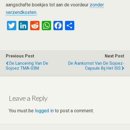
aangschafte boekjes tot aan de voordeur
zonder
verzendkosten
.
T
Li
R
W
F
S
wi
n
e
h
a
h
tt
ke
d
at
ce
ar
er
dI
di
s
b
e
Previous Post
Next Post
n
t
A
o
De Lancering Van De
De Aankomst Van De Sojoez-
Sojoez TMA-03M
Capsule Bij Het ISS
p
o
p
k
Leave a Reply
You must be
logged in
to post a comment.