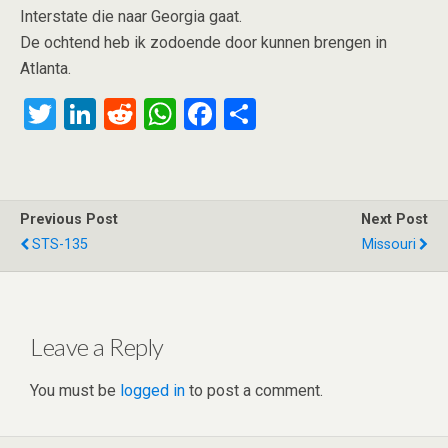
Interstate die naar Georgia gaat.
De ochtend heb ik zodoende door kunnen brengen in
Atlanta.
T
Li
R
W
F
S
wi
n
e
h
a
h
tt
ke
d
at
ce
ar
er
dI
di
s
b
e
Previous Post
Next Post
n
t
A
o
STS-135
Missouri
p
o
p
k
Leave a Reply
You must be
logged in
to post a comment.