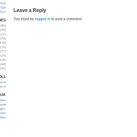
2016
2016
Leave a Reply
2015
You must be
logged in
to post a comment.
IES
(80)
(39)
(12)
579)
M
(6)
I
(3)
(77)
(18)
d
(8)
(44)
181)
OLL
m.nl
zz.nl
EUK
bler
book
gle+
edIn
itter