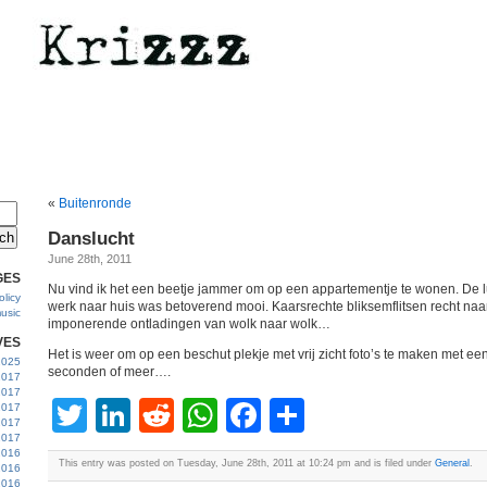
«
Buitenronde
Danslucht
June 28th, 2011
GES
Nu vind ik het een beetje jammer om op een appartementje te wonen. De 
licy
werk naar huis was betoverend mooi. Kaarsrechte bliksemflitsen recht na
usic
imponerende ontladingen van wolk naar wolk…
VES
Het is weer om op een beschut plekje met vrij zicht foto’s te maken met een 
 2025
seconden of meer….
2017
2017
Twitter
LinkedIn
Reddit
WhatsApp
Facebook
Share
2017
 2017
2017
2016
This entry was posted on Tuesday, June 28th, 2011 at 10:24 pm and is filed under
General
.
2016
2016