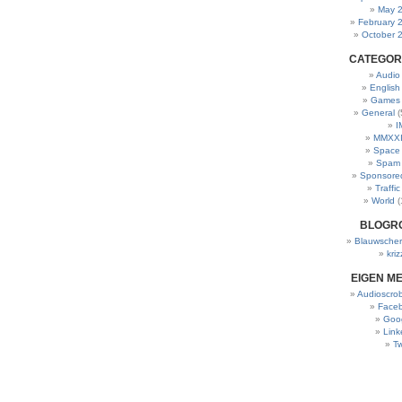
May 
February 
October 
CATEGOR
Audio
English
Games
General
(
I
MMXXI
Space
Spam
Sponsore
Traffic
World
(
BLOGR
Blauwscher
kriz
EIGEN M
Audioscrob
Face
Goo
Link
Tw