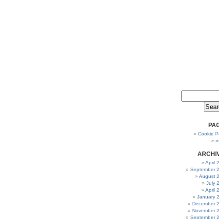
PA
Cookie Po
m
ARCHI
April
September 
August 
July 
April
January 
December 
November 
September 