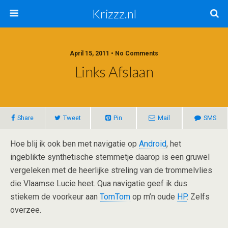
Krizzz.nl
April 15, 2011 • No Comments
Links Afslaan
Share
Tweet
Pin
Mail
SMS
Hoe blij ik ook ben met navigatie op
Android
, het
ingeblikte synthetische stemmetje daarop is een gruwel
vergeleken met de heerlijke streling van de trommelvlies
die Vlaamse Lucie heet. Qua navigatie geef ik dus
stiekem de voorkeur aan
TomTom
op m’n oude
HP
. Zelfs
overzee.