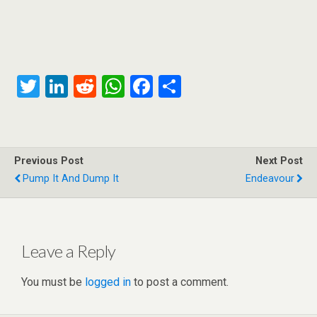
T
Li
R
W
F
S
wi
n
e
h
a
h
tt
ke
d
at
ce
ar
er
dI
di
s
b
e
Previous Post
Next Post
n
t
A
o
Pump It And Dump It
Endeavour
p
o
p
k
Leave a Reply
You must be
logged in
to post a comment.