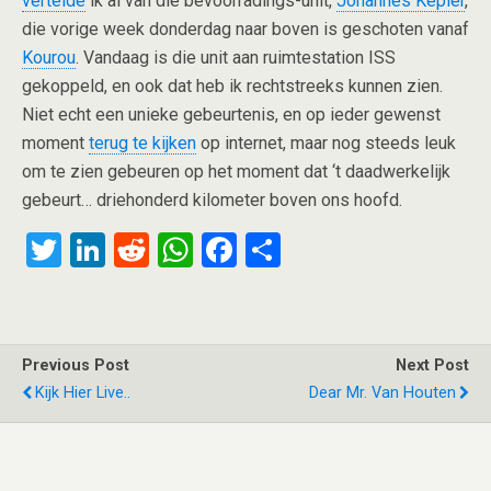
vertelde
ik al van die bevoorradings-unit,
Johannes Kepler
,
die vorige week donderdag naar boven is geschoten vanaf
Kourou
. Vandaag is die unit aan ruimtestation ISS
gekoppeld, en ook dat heb ik rechtstreeks kunnen zien.
Niet echt een unieke gebeurtenis, en op ieder gewenst
moment
terug te kijken
op internet, maar nog steeds leuk
om te zien gebeuren op het moment dat ‘t daadwerkelijk
gebeurt… driehonderd kilometer boven ons hoofd.
T
Li
R
W
F
S
wi
n
e
h
a
h
tt
ke
d
at
ce
ar
er
dI
di
s
b
e
Previous Post
Next Post
n
t
A
o
Kijk Hier Live..
Dear Mr. Van Houten
p
o
p
k