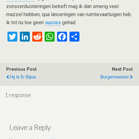
zonsverduisteringen betreft mag ik dan smerig veel
mazzel hebben, qua lanceringen van ruimtevaartuigen heb
ik tot nu toe geen
succes
gehad.
T
Li
R
W
F
S
wi
n
e
h
a
h
tt
ke
d
at
ce
ar
er
dI
di
s
b
e
Previous Post
Next Post
n
t
A
o
Hij Is Er Bijna...
Burgemeester
p
o
p
k
1 response
Leave a Reply