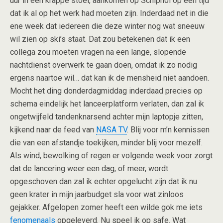
uur in een krappe stoel, aankomen op Schiphol op een tijd
dat ik al op het werk had moeten zijn. Inderdaad net in die
ene week dat iedereen die deze winter nog wat sneeuw
wil zien op ski’s staat. Dat zou betekenen dat ik een
collega zou moeten vragen na een lange, slopende
nachtdienst overwerk te gaan doen, omdat ik zo nodig
ergens naartoe wil… dat kan ik de mensheid niet aandoen.
Mocht het ding donderdagmiddag inderdaad precies op
schema eindelijk het lanceerplatform verlaten, dan zal ik
ongetwijfeld tandenknarsend achter mijn laptopje zitten,
kijkend naar de feed van
NASA TV
. Blij voor m’n kennissen
die van een afstandje toekijken, minder blij voor mezelf.
Als wind, bewolking of regen er volgende week voor zorgt
dat de lancering weer een dag, of meer, wordt
opgeschoven dan zal ik echter opgelucht zijn dat ik nu
geen krater in mijn jaarbudget sla voor wat zinloos
gejakker. Afgelopen zomer heeft een wilde gok me iets
fenomenaals
opgeleverd. Nu speel ik op safe. Wat