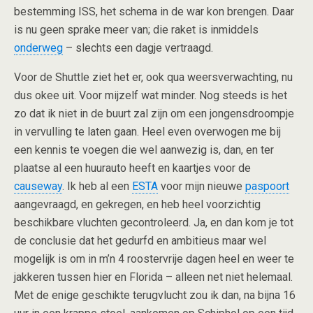
bestemming ISS, het schema in de war kon brengen. Daar
is nu geen sprake meer van; die raket is inmiddels
onderweg
– slechts een dagje vertraagd.
Voor de Shuttle ziet het er, ook qua weersverwachting, nu
dus okee uit. Voor mijzelf wat minder. Nog steeds is het
zo dat ik niet in de buurt zal zijn om een jongensdroompje
in vervulling te laten gaan. Heel even overwogen me bij
een kennis te voegen die wel aanwezig is, dan, en ter
plaatse al een huurauto heeft en kaartjes voor de
causeway
. Ik heb al een
ESTA
voor mijn nieuwe
paspoort
aangevraagd, en gekregen, en heb heel voorzichtig
beschikbare vluchten gecontroleerd. Ja, en dan kom je tot
de conclusie dat het gedurfd en ambitieus maar wel
mogelijk is om in m’n 4 roostervrije dagen heel en weer te
jakkeren tussen hier en Florida – alleen net niet helemaal.
Met de enige geschikte terugvlucht zou ik dan, na bijna 16