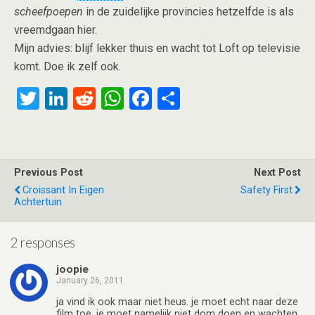
scheefpoepen
in de zuidelijke provincies hetzelfde is als
vreemdgaan hier.
Mijn advies: blijf lekker thuis en wacht tot Loft op televisie
komt. Doe ik zelf ook.
T
Li
R
W
F
S
wi
n
e
h
a
h
tt
ke
d
at
ce
ar
er
dI
di
s
b
e
Previous Post
Next Post
n
t
A
o
Croissant In Eigen
Safety First
Achtertuin
p
o
p
k
2 responses
joopie
January 26, 2011
ja vind ik ook maar niet heus. je moet echt naar deze
film toe. je moet namelijk niet dom doen en wachten