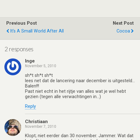
wi
n
e
h
a
h
tt
ke
d
at
ce
ar
er
dI
di
s
b
e
Previous Post
Next Post
n
t
A
o
It's A Small World After All
Cocoa
p
o
p
k
2 responses
Inge
November 5, 2010
sh*t sh*t sh*t
lees net dat de lancering naar december is uitgesteld…
Balen!!!
Past niet echt in het rijtje van alles wat je wel hebt
gezien (tegen alle verwachtingen in…)
Reply
Christiaan
November 7, 2010
Klopt; niet eerder dan 30 november. Jammer. Wat dat