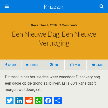
Krizzz.nl
November 4, 2010 • 2 Comments
Een Nieuwe Dag, Een Nieuwe
Vertraging
Share
Tweet
Pin
Mail
SMS
Dit maal is het het slechte weer waardoor Discovery nog
een dagje op de grond zal blijven. Er is 60% kans dat ‘t
morgen wel doorgaat.
T
Li
R
W
F
S