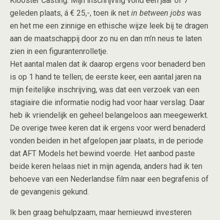
Klooster Casting. Mijn inschrijving vond een jaar of 7
geleden plaats, á € 25,-, toen ik net
in between jobs
was
en het me een zinnige en ethische wijze leek bij te dragen
aan de maatschappij door zo nu en dan m’n neus te laten
zien in een figurantenrolletje.
Het aantal malen dat ik daarop ergens voor benaderd ben
is op 1 hand te tellen; de eerste keer, een aantal jaren na
mijn feitelijke inschrijving, was dat een verzoek van een
stagiaire die informatie nodig had voor haar verslag. Daar
heb ik vriendelijk en geheel belangeloos aan meegewerkt.
De overige twee keren dat ik ergens voor werd benaderd
vonden beiden in het afgelopen jaar plaats, in de periode
dat AFT Models het bewind voerde. Het aanbod paste
beide keren helaas niet in mijn agenda, anders had ik ten
behoeve van een Nederlandse film naar een begrafenis of
de gevangenis gekund.
Ik ben graag behulpzaam, maar hernieuwd investeren