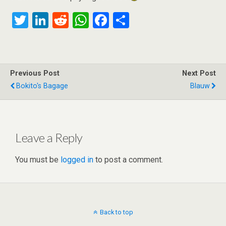
T
Li
R
W
F
S
wi
n
e
h
a
h
tt
ke
d
at
ce
ar
er
dI
di
s
b
e
Previous Post
Next Post
n
t
A
o
Bokito's Bagage
Blauw
p
o
p
k
Leave a Reply
You must be
logged in
to post a comment.
Back to top