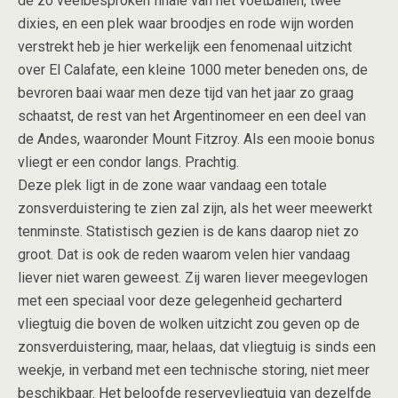
de zo veelbesproken finale van het voetballen, twee
dixies, en een plek waar broodjes en rode wijn worden
verstrekt heb je hier werkelijk een fenomenaal uitzicht
over El Calafate, een kleine 1000 meter beneden ons, de
bevroren baai waar men deze tijd van het jaar zo graag
schaatst, de rest van het Argentinomeer en een deel van
de Andes, waaronder Mount Fitzroy. Als een mooie bonus
vliegt er een condor langs. Prachtig.
Deze plek ligt in de zone waar vandaag een totale
zonsverduistering te zien zal zijn, als het weer meewerkt
tenminste. Statistisch gezien is de kans daarop niet zo
groot. Dat is ook de reden waarom velen hier vandaag
liever niet waren geweest. Zij waren liever meegevlogen
met een speciaal voor deze gelegenheid gecharterd
vliegtuig die boven de wolken uitzicht zou geven op de
zonsverduistering, maar, helaas, dat vliegtuig is sinds een
weekje, in verband met een technische storing, niet meer
beschikbaar. Het beloofde reservevliegtuig van dezelfde