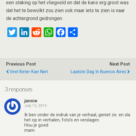
een staking op het vliegveld en dat de kans erg groot was
dat het te bewolkt zou zien ook maar iets te zien is naar
de achtergrond gedrongen.
T
Li
R
W
F
S
wi
n
e
h
a
h
tt
ke
d
at
ce
ar
er
dI
di
s
b
e
Previous Post
Next Post
n
t
A
o
Veel Beter Kan Niet
Laatste Dag In Buenos Aires
p
o
p
k
3 responses
jannie
July 13, 2010
Ik ben onder de indruk van je verhaal, geniet ze. en sla
het op in verhalen, foto’s en verslagen.
Hou je goed
mam.