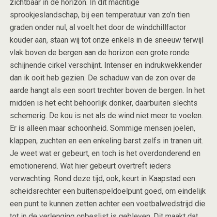
zichtbaar in de horizon. In dit machtige
sprookjeslandschap, bij een temperatuur van zo’n tien
graden onder nul, al voelt het door de windchillfactor
kouder aan, staan wij tot onze enkels in de sneeuw terwijl
vlak boven de bergen aan de horizon een grote ronde
schijnende cirkel verschijnt. Intenser en indrukwekkender
dan ik ooit heb gezien. De schaduw van de zon over de
aarde hangt als een soort trechter boven de bergen. In het
midden is het echt behoorlijk donker, daarbuiten slechts
schemerig. De kou is net als de wind niet meer te voelen.
Er is alleen maar schoonheid. Sommige mensen joelen,
klappen, zuchten en een enkeling barst zelfs in tranen uit.
Je weet wat er gebeurt, en toch is het overdonderend en
emotionerend. Wat hier gebeurt overtreft ieders
verwachting. Rond deze tijd, ook, keurt in Kaapstad een
scheidsrechter een buitenspeldoelpunt goed, om eindelijk
een punt te kunnen zetten achter een voetbalwedstrijd die
tot in de verlenging onbeslist is gebleven. Dit maakt dat