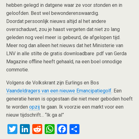
hebben gelegd in datgene waar ze voor stonden en in
geloofden. Best wel bewonderenswaardig.
Doordat persoonlijk nieuws altijd al het andere
overschaduwt, zou je haast vergeten dat niet zo lang
geleden nog veel meer is gebeurd, de afgelopen tijd.
Meer nog dan alleen het nieuws dat het Ministerie van
LNV in alle stilte de gratis downloadbare .pdf van Gerda
Magazine offline heeft gehaald, na een boel onnodige
commotie.
Volgens de Volkskrant zijn Eurlings en Bos
Vaandeldragers van een nieuwe Emancipatiegolf
. Een
generatie heren is opgestaan die niet meer geboden hoeft
te worden
opzij
te gaan. Ik voorzie een markt voor een
nieuw tijdschrift… “Ik ga al”
T
Li
R
W
F
S