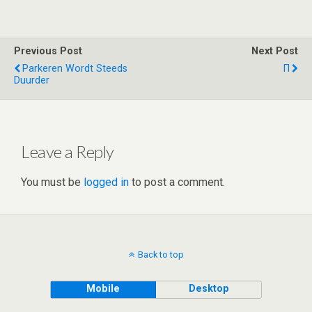
wi
n
e
h
a
h
tt
ke
d
at
ce
ar
er
dI
di
s
b
e
Previous Post
Next Post
n
t
A
o
Parkeren Wordt Steeds
Π
Duurder
p
o
p
k
Leave a Reply
You must be
logged in
to post a comment.
Back to top
Mobile
Desktop