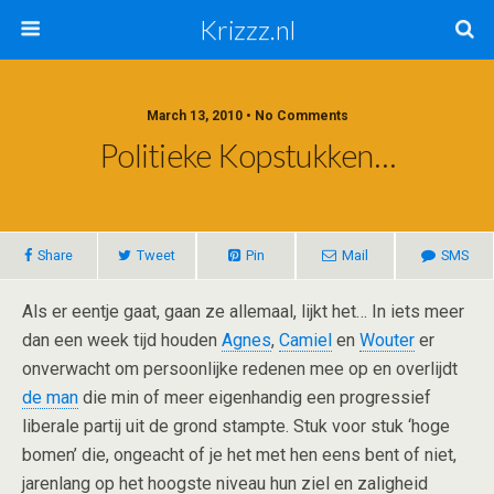
Krizzz.nl
March 13, 2010 • No Comments
Politieke Kopstukken…
Share
Tweet
Pin
Mail
SMS
Als er eentje gaat, gaan ze allemaal, lijkt het… In iets meer
dan een week tijd houden
Agnes
,
Camiel
en
Wouter
er
onverwacht om persoonlijke redenen mee op en overlijdt
de man
die min of meer eigenhandig een progressief
liberale partij uit de grond stampte. Stuk voor stuk ‘hoge
bomen’ die, ongeacht of je het met hen eens bent of niet,
jarenlang op het hoogste niveau hun ziel en zaligheid